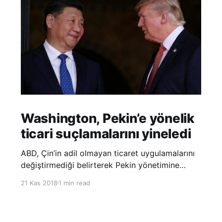
Washington, Pekin’e yönelik
ticari suçlamalarını yineledi
ABD, Çin’in adil olmayan ticaret uygulamalarını
değiştirmediği belirterek Pekin yönetimine
yönelik suçlamalarını yineledi. ABD Ticaret
21 Kas 2018
1 min read
Temsilciliği’nin Çin’in fikri mülkiyet ve teknoloji
transfer politikalarına dair hazırladığı ‘Section
301’ adlı soruşturma raporunun güncellenmiş