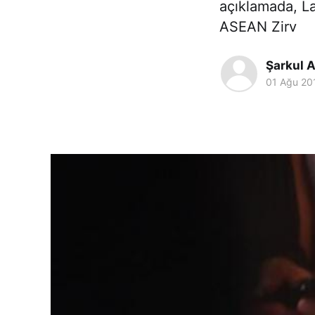
açıklamada, L
ASEAN Zirv
Şarkul A
01 Ağu 20