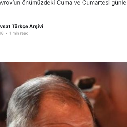
avrov’un önümüzdeki Cuma ve Cumartesi günler
vsat Türkçe Arşivi
18
•
1 min read