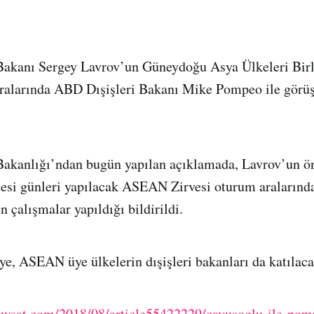
 Bakanı Sergey Lavrov’un Güneydoğu Asya Ülkeleri Bi
aralarında ABD Dışişleri Bakanı Mike Pompeo ile görüş
 Bakanlığı’ndan bugün yapılan açıklamada, Lavrov’un 
si günleri yapılacak ASEAN Zirvesi oturum aralarında
n çalışmalar yapıldığı bildirildi.
ye, ASEAN üye ülkelerin dışişleri bakanları da katılaca
.aawsat.com/2018/08/article55422229/cavusoglu-ile-pom