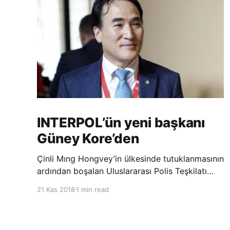
INTERPOL’ün yeni başkanı
Güney Kore’den
Çinli Mıng Hongvey’in ülkesinde tutuklanmasının
ardından boşalan Uluslararası Polis Teşkilatı
(INTERPOL) Başkanlığına Güney Koreli Kim
21 Kas 2018
1 min read
Jong Yang seçildi. INTERPOL Genel Kurulu’nun
Dubai’deki toplantısında yapılan seçimde,
oyların 3’te 2’sini kazanan Kim, teşkilatın yeni