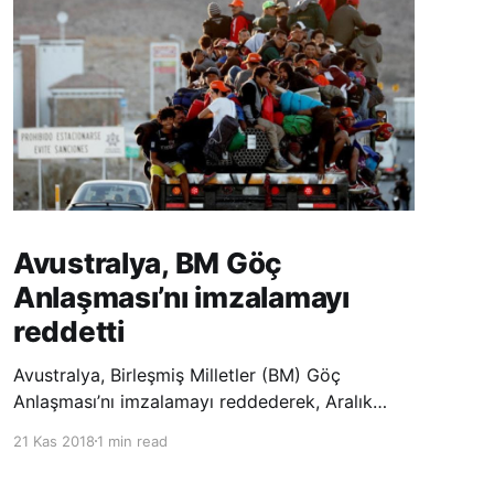
Avustralya, BM Göç
Anlaşması’nı imzalamayı
reddetti
Avustralya, Birleşmiş Milletler (BM) Göç
Anlaşması’nı imzalamayı reddederek, Aralık
ayında Fas’ta düzenlenecek olan uluslararası
21 Kas 2018
1 min read
konferansta BM üyesi ülkeler tarafından
imzalanması beklenen Küresel Göç