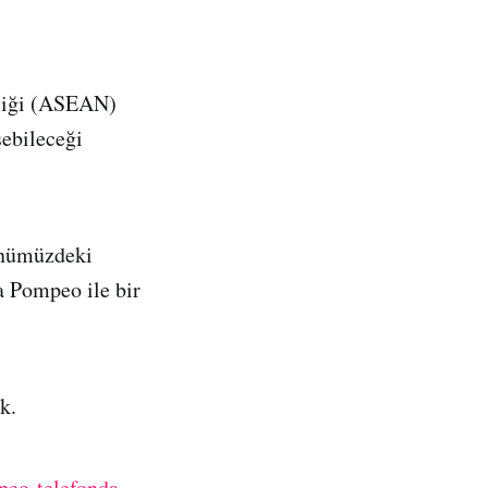
rliği (ASEAN)
ebileceği
önümüzdeki
 Pompeo ile bir
k.
peo-telefonda-