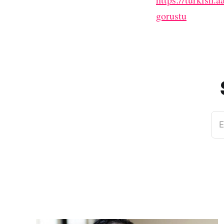
gorustu
E