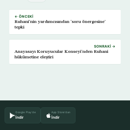
← ÖNCEKI
Ruhani’nin yardımcısından ‘soru önergesine’
tepki
SONRAKI →
Anayasayı Koruyucular Konseyi’nden Ruhani
hükümetine eleştiri
Google Play'de
App Store'dan
İndir
İndir