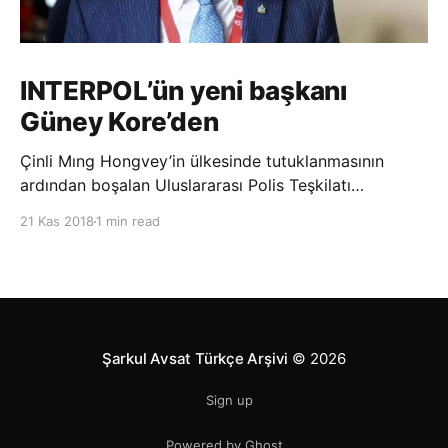
INTERPOL’ün yeni başkanı
Güney Kore’den
Çinli Mıng Hongvey’in ülkesinde tutuklanmasının
ardından boşalan Uluslararası Polis Teşkilatı
(INTERPOL) Başkanlığına Güney Koreli Kim Jong Yang
21 Kas 2018
1 min read
seçildi. INTERPOL Genel Kurulu’nun Dubai’deki
toplantısında yapılan seçimde, oyların 3’te 2’sini
kazanan Kim, teşkilatın yeni
Şarkul Avsat Türkçe Arşivi
© 2026
Sign up
Powered by Ghost