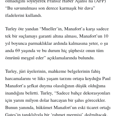
olmadığını söyleyerek Fransız Haber Ajansı’na (AFP)
“Bu savunulması son derece karmaşık bir dava”
ifadelerini kullandı.
Turley öte yandan “Mueller’in, Manafort’a karşı sadece
tek bir suçlamayı garanti altına alması, Manafort’un 10
yıl boyunca parmaklıklar ardında kalmasına yeter, o şu
anda 69 yaşında ve bu durum hiç şüphesiz onun tüm
ömrünü meşgul eder” açıklamalarında bulundu.
Turley, jüri üyelerinin, mahkeme belgelerinin fahiş
harcamalarını ve lüks yaşam tarzını ortaya koyduğu Paul
Manafort’a şefkat duyma olasılığının düşük olduğuna
inandığını belirtti. Turley, “Sadece bahçe dekorasyonları
için yarım milyon dolar harcayan bir şahıs görecekler.
Bunun yanında, hükümet Manafort’un eski ticaret ortağı
Gates’in tanıklığıyla bir ‘rahmet mermisi’ doğrultacak.