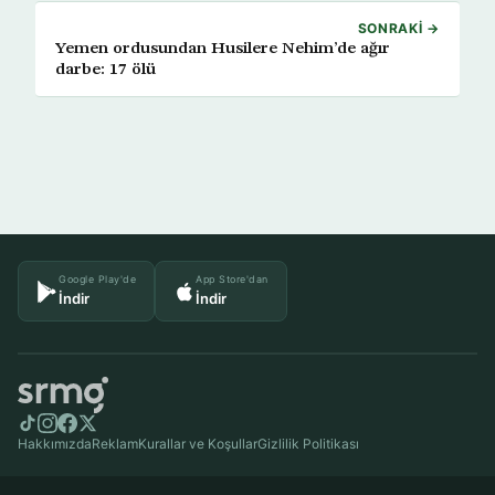
SONRAKI →
Yemen ordusundan Husilere Nehim’de ağır
darbe: 17 ölü
Google Play'de
App Store'dan
İndir
İndir
Hakkımızda
Reklam
Kurallar ve Koşullar
Gizlilik Politikası