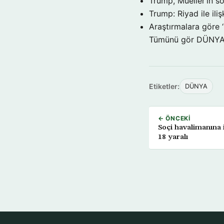
Trump, Mueller’in so
Trump: Riyad ile il
Araştırmalara göre 
Tümünü gör DÜNY
Etiketler:
DÜNYA
← ÖNCEKI
Soçi havalimanına i
18 yaralı