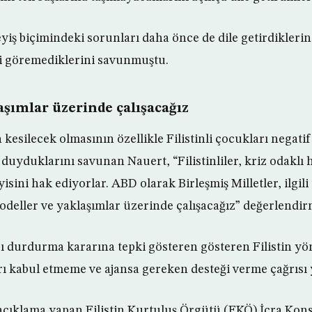
eyiş biçimindeki sorunları daha önce de dile getirdikler
si göremediklerini savunmuştu.
aşımlar üzerinde çalışacağız
kesilecek olmasının özellikle Filistinli çocukları negatif
duyduklarını savunan Nauert, “Filistinliler, kriz odaklı
sini hak ediyorlar. ABD olarak Birleşmiş Milletler, ilgili
odeller ve yaklaşımlar üzerinde çalışacağız” değerlendir
 durdurma kararına tepki gösteren gösteren Filistin yö
rı kabul etmeme ve ajansa gereken desteği verme çağrısı 
 açıklama yapan Filistin Kurtuluş Örgütü (FKÖ) İcra Kons