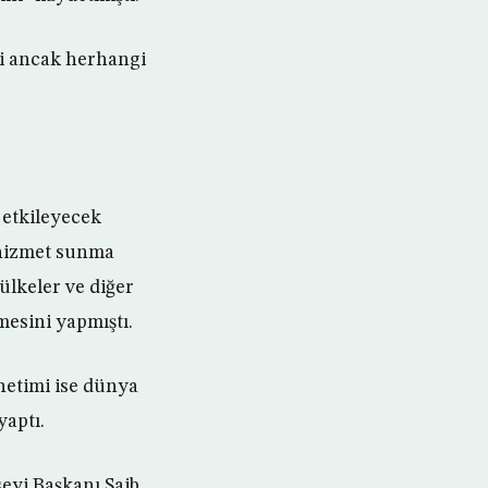
ini ancak herhangi
 etkileyecek
 hizmet sunma
 ülkeler ve diğer
mesini yapmıştı.
netimi ise dünya
yaptı.
eyi Başkanı Saib