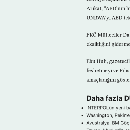
Arikat, “ABD’nin 
UNRWA’yı ABD tek 
FKÖ Mülteciler Dai
eksikliğini giderme
Ebu Huli, gazeteci
feshetmeyi ve Fili
amaçladığını göste
Daha fazla 
INTERPOL’ün yeni b
Washington, Pekin’e 
Avustralya, BM Göç 