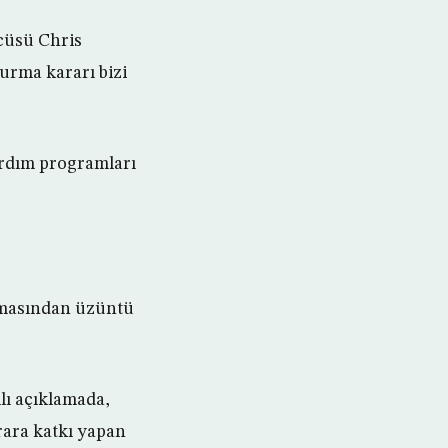
zcüsü Chris
urma kararı bizi
ardım programları
lmasından üzüntü
lı açıklamada,
krara katkı yapan