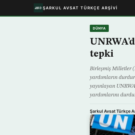
ŞARKUL AVSAT TÜRKÇE ARŞIVI
DÜNYA
UNRWA’da
tepki
Birleşmiş Milletler
yardımların durduru
yayınlayan UNRWA S
yardımlarını durd
Şarkul Avsat Türkçe A