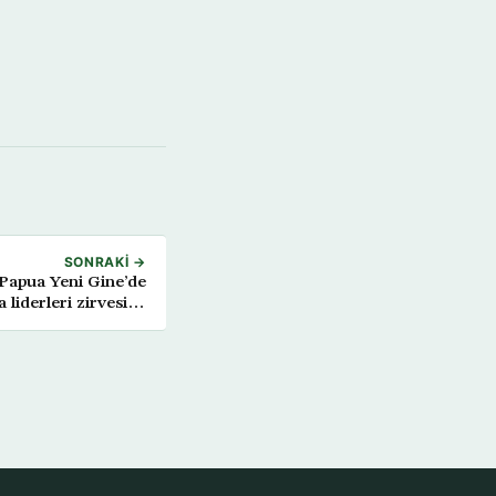
SONRAKI →
Papua Yeni Gine’de
liderleri zirvesine
katılmayacak