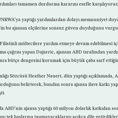
dımları tamamen durdurma kararını esefle karşılıyoruz”
 UNRWA’ya yaptığı yardımlardan dolayı memnuniyet duyd
’in bu ajansın elçilerine sonsuz güven duyduğunu vurgu
Filistinli mültecilere yardım etmeye devam edebilmesi 
tma çağrısı yapan Dujarric, ajansın ABD tarafından yard
ra bütçe dengesini korumak için büyük çaba sarf ettiğine
anlığı Sözcüsü Heather Nauert, dün yaptığı açıklamada
urduğunu belirterek, bundan sonra ajansa ilave katkı y
ti.
a ABD’nin ajansa yaptığı 60 milyon dolarlık katkıdan son
 tek başlarına taşımayacaklarını açıkça dile getirdikler