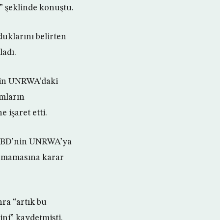
 şeklinde konuştu.
uklarını belirten
ladı.
için UNRWA’daki
ımların
 işaret etti.
, ABD’nin UNRWA’ya
apmamasına karar
ra “artık bu
ini” kaydetmişti.