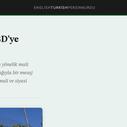
ENGLISH
TURKISH
PERSIAN
URDU
D’ye
 yönelik mali
ığıyla bir mesaj
li ve siyasi