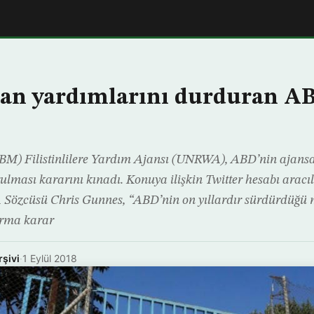
n yardımlarını durduran AB
 (BM) Filistinlilere Yardım Ajansı (UNRWA), ABD’nin ajansa
lması kararını kınadı. Konuya ilişkin Twitter hesabı aracıl
özcüsü Chris Gunnes, “ABD’nin on yıllardır sürdürdüğü ma
urma karar
rşivi
·
1 Eylül 2018