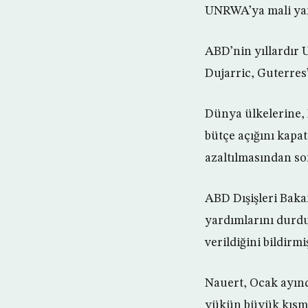
UNRWA’ya mali yar
ABD’nin yıllardır
Dujarric, Guterres
Dünya ülkelerine, 
bütçe açığını kapa
azaltılmasından son
ABD Dışişleri Bak
yardımlarını durd
verildiğini bildirmiş
Nauert, Ocak ayınd
yükün büyük kısmını