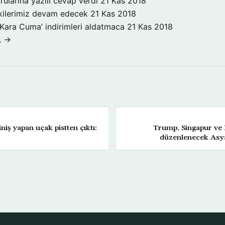
rularına yazılı cevap verdi
21 Kas 2018
işkilerimiz devam edecek
21 Kas 2018
‘Kara Cuma’ indirimleri aldatmaca
21 Kas 2018
A →
niş yapan uçak pistten çıktı:
Trump, Singapur ve 
düzenlenecek Asya 