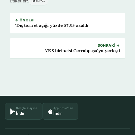
Etiketler:
DÜNYA
← ÖNCEKI
‘Dış ticaret açığı yüzde 57,95 azaldı’
SONRAKI →
YKS birincisi Cerrahpaşa’ya yerleşti
Google Play'de
App Store'dan
İndir
İndir