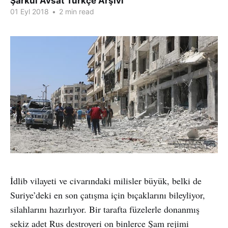
Şarkul Avsat Türkçe Arşivi
01 Eyl 2018
•
2 min read
İdlib vilayeti ve civarındaki milisler büyük, belki de
Suriye’deki en son çatışma için bıçaklarını bileyliyor,
silahlarını hazırlıyor. Bir tarafta füzelerle donanmış
sekiz adet Rus destroyeri on binlerce Şam rejimi