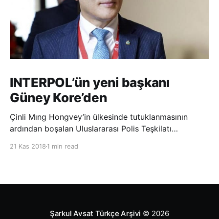
INTERPOL’ün yeni başkanı
Güney Kore’den
Çinli Mıng Hongvey’in ülkesinde tutuklanmasının
ardından boşalan Uluslararası Polis Teşkilatı
(INTERPOL) Başkanlığına Güney Koreli Kim Jong Yang
21 Kas 2018
1 min read
seçildi. INTERPOL Genel Kurulu’nun Dubai’deki
toplantısında yapılan seçimde, oyların 3’te 2’sini
kazanan Kim, teşkilatın yeni
Şarkul Avsat Türkçe Arşivi
© 2026