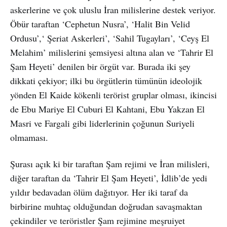
askerlerine ve çok uluslu İran milislerine destek veriyor.
Öbür taraftan ‘Cephetun Nusra’, ‘Halit Bin Velid
Ordusu’,‘ Şeriat Askerleri’, ‘Sahil Tugayları’, ‘Ceyş El
Melahim’ milislerini şemsiyesi altına alan ve ‘Tahrir El
Şam Heyeti’ denilen bir örgüt var. Burada iki şey
dikkati çekiyor; ilki bu örgütlerin tümünün ideolojik
yönden El Kaide kökenli terörist gruplar olması, ikincisi
de Ebu Mariye El Cuburi El Kahtani, Ebu Yakzan El
Masri ve Fargali gibi liderlerinin çoğunun Suriyeli
olmaması.
Şurası açık ki bir taraftan Şam rejimi ve İran milisleri,
diğer taraftan da ‘Tahrir El Şam Heyeti’, İdlib’de yedi
yıldır bedavadan ölüm dağıtıyor. Her iki taraf da
birbirine muhtaç olduğundan doğrudan savaşmaktan
çekindiler ve teröristler Şam rejimine meşruiyet