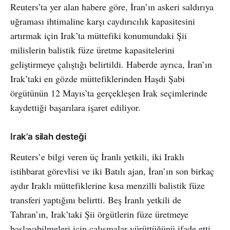
Reuters’ta yer alan habere göre, İran’ın askeri saldırıya
uğraması ihtimaline karşı caydırıcılık kapasitesini
artırmak için Irak’ta müttefiki konumundaki Şii
milislerin balistik füze üretme kapasitelerini
geliştirmeye çalıştığı belirtildi. Haberde ayrıca, İran’ın
Irak’taki en gözde müttefiklerinden Haşdi Şabi
örgütünün 12 Mayıs’ta gerçekleşen Irak seçimlerinde
kaydettiği başarılara işaret ediliyor.
Irak’a silah desteği
Reuters’e bilgi veren üç İranlı yetkili, iki Iraklı
istihbarat görevlisi ve iki Batılı ajan, İran’ın son birkaç
aydır Iraklı müttefiklerine kısa menzilli balistik füze
transferi yaptığını belirtti. Beş İranlı yetkili de
Tahran’ın, Irak’taki Şii örgütlerin füze üretmeye
başlayabilmeleri için çalışmalar yürüttüğünü ifade etti.