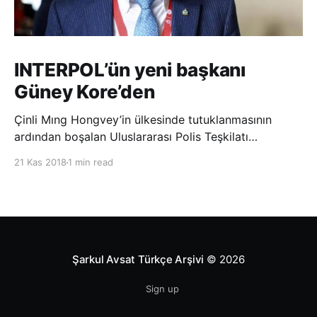
INTERPOL’ün yeni başkanı
Güney Kore’den
Çinli Mıng Hongvey’in ülkesinde tutuklanmasının
ardından boşalan Uluslararası Polis Teşkilatı
(INTERPOL) Başkanlığına Güney Koreli Kim Jong Yang
21 Kas 2018
1 min read
seçildi. INTERPOL Genel Kurulu’nun Dubai’deki
toplantısında yapılan seçimde, oyların 3’te 2’sini
kazanan Kim, teşkilatın yeni
Şarkul Avsat Türkçe Arşivi
© 2026
Sign up