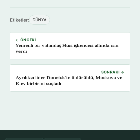
Etiketler:
DÜNYA
← ÖNCEKI
Yemenli bir vatandaş Husi işkencesi altında can
verdi
SONRAKI →
Ayrılıkçı lider Donetsk’te öldürüldü, Moskova ve
Kiev birbirini suçladı