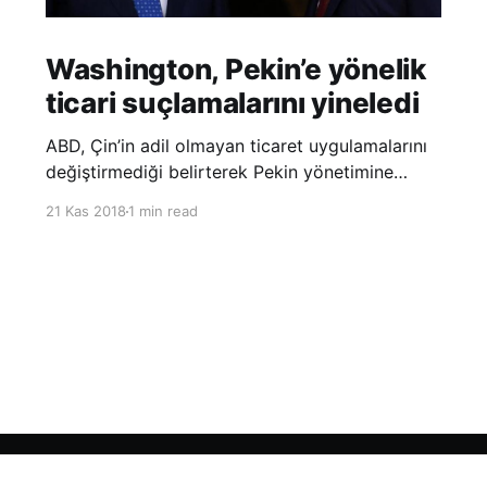
Washington, Pekin’e yönelik
ticari suçlamalarını yineledi
ABD, Çin’in adil olmayan ticaret uygulamalarını
değiştirmediği belirterek Pekin yönetimine
yönelik suçlamalarını yineledi. ABD Ticaret
21 Kas 2018
1 min read
Temsilciliği’nin Çin’in fikri mülkiyet ve teknoloji
transfer politikalarına dair hazırladığı ‘Section
301’ adlı soruşturma raporunun güncellenmiş
halinde