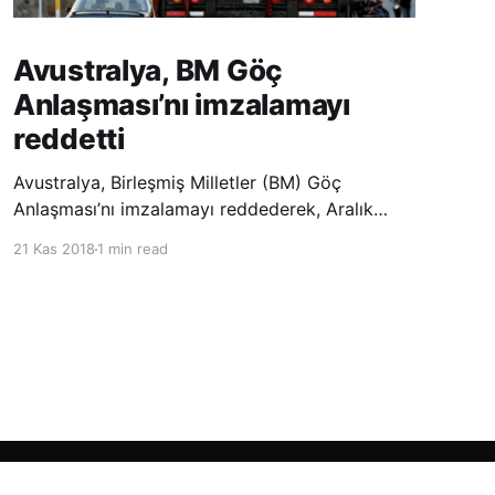
Avustralya, BM Göç
Anlaşması’nı imzalamayı
reddetti
Avustralya, Birleşmiş Milletler (BM) Göç
Anlaşması’nı imzalamayı reddederek, Aralık
ayında Fas’ta düzenlenecek olan uluslararası
21 Kas 2018
1 min read
konferansta BM üyesi ülkeler tarafından
imzalanması beklenen Küresel Göç
Sözleşmesi’ne katılmayacağını açıklayan
ülkelerin yer aldığı uzun listeye dahil oldu.