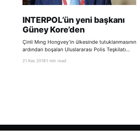
INTERPOL’ün yeni başkanı
Güney Kore’den
Çinli Mıng Hongvey’in ülkesinde tutuklanmasının
ardından boşalan Uluslararası Polis Teşkilatı
(INTERPOL) Başkanlığına Güney Koreli Kim
21 Kas 2018
1 min read
Jong Yang seçildi. INTERPOL Genel Kurulu’nun
Dubai’deki toplantısında yapılan seçimde,
oyların 3’te 2’sini kazanan Kim, teşkilatın yeni