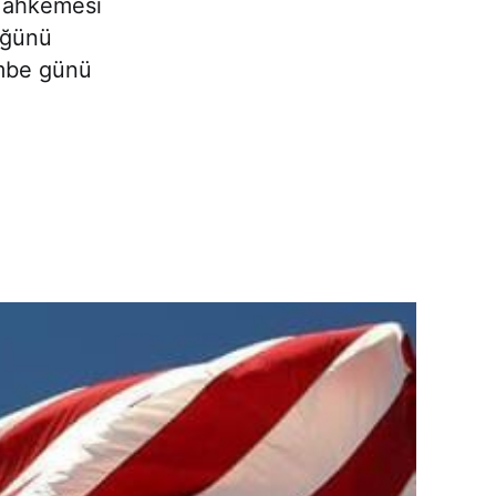
 Mahkemesi
üğünü
embe günü