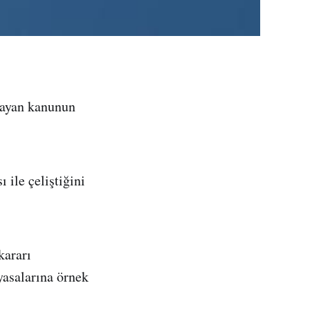
layan kanunun
ile çeliştiğini
kararı
yasalarına örnek