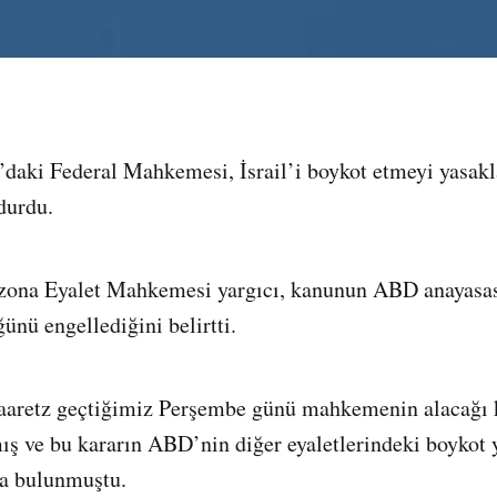
daki Federal Mahkemesi, İsrail’i boykot etmeyi yasak
durdu.
zona Eyalet Mahkemesi yargıcı, kanunun ABD anayasası 
ünü engellediğini belirtti.
Haaretz geçtiğimiz Perşembe günü mahkemenin alacağı 
ş ve bu kararın ABD’nin diğer eyaletlerindeki boykot 
da bulunmuştu.