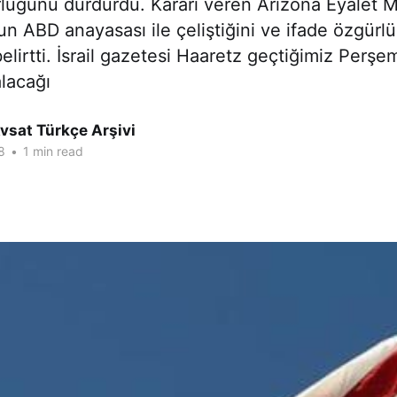
lüğünü durdurdu. Kararı veren Arizona Eyalet
un ABD anayasası ile çeliştiğini ve ifade özgürl
belirtti. İsrail gazetesi Haaretz geçtiğimiz Perş
lacağı
vsat Türkçe Arşivi
8
•
1 min read