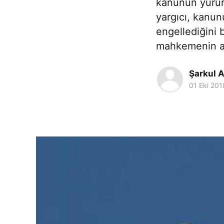
kanunun yürür
yargıcı, kanun
engellediğini 
mahkemenin a
Şarkul A
01 Eki 201