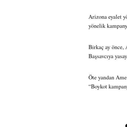
Arizona eyalet yö
yönelik kampanya
Birkaç ay önce,
Başsavcıya yasayl
Öte yandan Amer
“Boykot kampanya