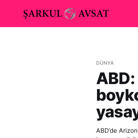
DÜNYA
ABD: 
boyk
yasay
ABD’de Arizona