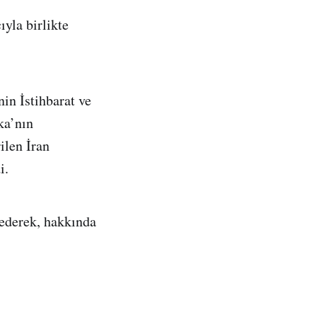
ıyla birlikte
in İstihbarat ve
ka’nın
ilen İran
i.
 ederek, hakkında