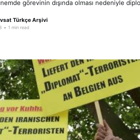
önemde görevinin dışında olması nedeniyle dipl
vsat Türkçe Arşivi
8
•
1 min read