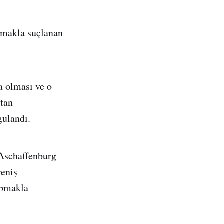
ışmakla suçlanan
a olması ve o
tan
gulandı.
 Aschaffenburg
reniş
yapmakla