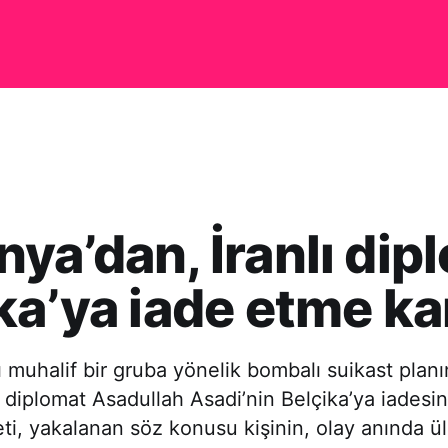
ya’dan, İranlı dip
ka’ya iade etme ka
ı muhalif bir gruba yönelik bombalı suikast plan
ı diplomat Asadullah Asadi’nin Belçika’ya iadesin
, yakalanan söz konusu kişinin, olay anında ül