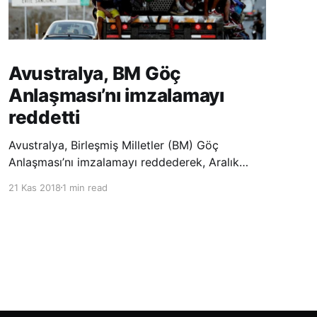
Avustralya, BM Göç
Anlaşması’nı imzalamayı
reddetti
Avustralya, Birleşmiş Milletler (BM) Göç
Anlaşması’nı imzalamayı reddederek, Aralık
ayında Fas’ta düzenlenecek olan uluslararası
21 Kas 2018
1 min read
konferansta BM üyesi ülkeler tarafından
imzalanması beklenen Küresel Göç
Sözleşmesi’ne katılmayacağını açıklayan
ülkelerin yer aldığı uzun listeye dahil oldu.