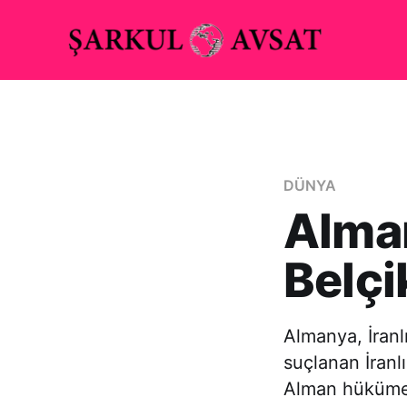
DÜNYA
Alman
Belçi
Almanya, İranl
suçlanan İranl
Alman hükümeti