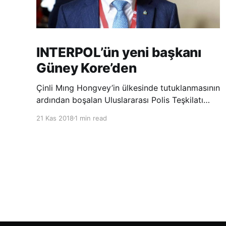
INTERPOL’ün yeni başkanı
Güney Kore’den
Çinli Mıng Hongvey’in ülkesinde tutuklanmasının
ardından boşalan Uluslararası Polis Teşkilatı
(INTERPOL) Başkanlığına Güney Koreli Kim
21 Kas 2018
1 min read
Jong Yang seçildi. INTERPOL Genel Kurulu’nun
Dubai’deki toplantısında yapılan seçimde,
oyların 3’te 2’sini kazanan Kim, teşkilatın yeni