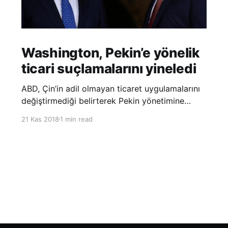
Washington, Pekin’e yönelik
ticari suçlamalarını yineledi
ABD, Çin’in adil olmayan ticaret uygulamalarını
değiştirmediği belirterek Pekin yönetimine
yönelik suçlamalarını yineledi. ABD Ticaret
21 Kas 2018
1 min read
Temsilciliği’nin Çin’in fikri mülkiyet ve teknoloji
transfer politikalarına dair hazırladığı ‘Section
301’ adlı soruşturma raporunun güncellenmiş
halinde