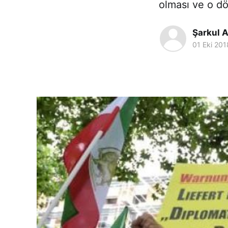
olması ve o d
Şarkul A
01 Eki 201