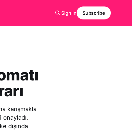
Sign in
Subscribe
lomatı
rarı
ına karışmakla
i onayladı.
ke dışında