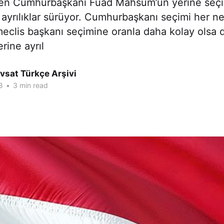
ren Cumhurbaşkanı Fuad Mahsum’un yerine seçi
ayrılıklar sürüyor. Cumhurbaşkanı seçimi her n
eclis başkanı seçimine oranla daha kolay olsa 
erine ayrıl
vsat Türkçe Arşivi
8
•
3 min read