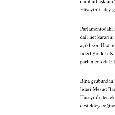
cumhurbaşkanlığı
Hüseyin’i aday g
Parlamentodaki s
dair net kararın
açıklıyor. Hadi 
liderliğindeki K
parlamentodaki B
Bina grubundan 
lideri Mesud Bar
Hüseyin’i destek
destekleyeceğine