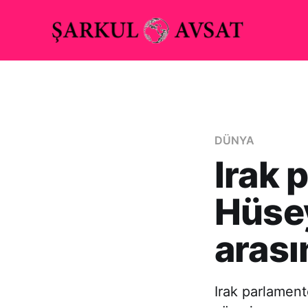
DÜNYA
Irak 
Hüsey
arası
Irak parlamen