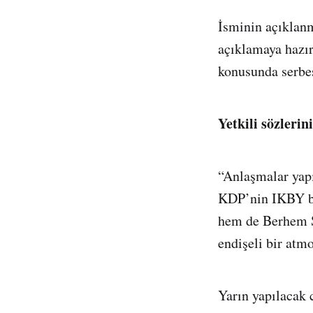
İsminin açıklanm
açıklamaya hazır
konusunda serbes
Yetkili sözlerin
“Anlaşmalar yap
KDP’nin IKBY ba
hem de Berhem S
endişeli bir atm
Yarın yapılacak