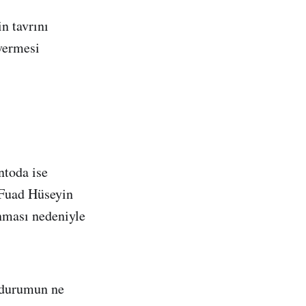
n tavrını
 vermesi
ntoda ise
Fuad Hüseyin
nması nedeniyle
 durumun ne