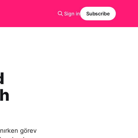
Sign in
Subscribe
d
ih
nırken görev