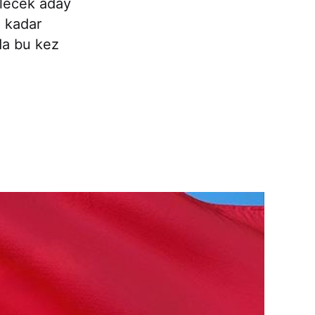
lecek aday
e kadar
da bu kez