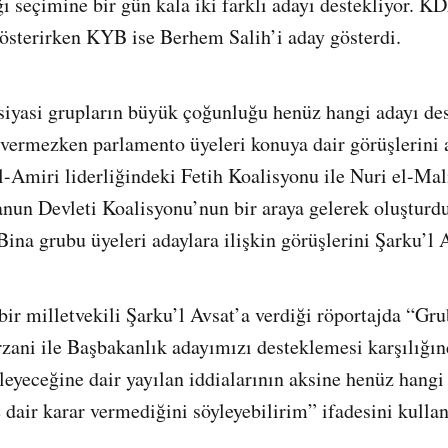
 seçimine bir gün kala iki farklı adayı destekliyor. K
österirken KYB ise Berhem Salih’i aday gösterdi.
iyasi grupların büyük çoğunluğu henüz hangi adayı de
ı vermezken parlamento üyeleri konuya dair görüşlerini 
el-Amiri liderliğindeki Fetih Koalisyonu ile Nuri el-Mal
anun Devleti Koalisyonu’nun bir araya gelerek oluşturd
ina grubu üyeleri adaylara ilişkin görüşlerini Şarku’l A
bir milletvekili Şarku’l Avsat’a verdiği röportajda “
zani ile Başbakanlık adayımızı desteklemesi karşılığı
leyeceğine dair yayılan iddialarının aksine henüz hangi
 dair karar vermediğini söyleyebilirim” ifadesini kullan