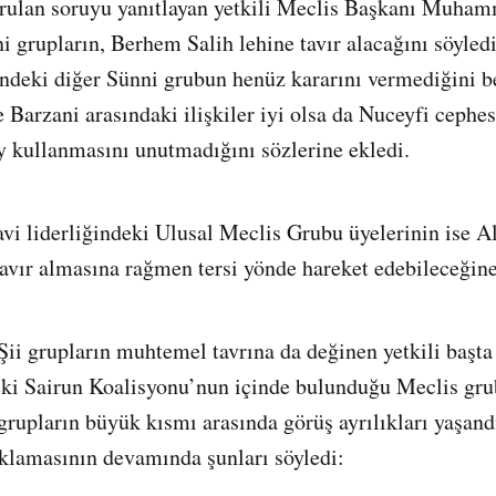
orulan soruyu yanıtlayan yetkili Meclis Başkanı Muha
i grupların, Berhem Salih lehine tavır alacağını söyle
indeki diğer Sünni grubun henüz kararını vermediğini be
e Barzani arasındaki ilişkiler iyi olsa da Nuceyfi ceph
y kullanmasını unutmadığını sözlerine ekledi.
lavi liderliğindeki Ulusal Meclis Grubu üyelerinin ise 
avır almasına rağmen tersi yönde hareket edebileceğine i
ii grupların muhtemel tavrına da değinen yetkili başt
eki Sairun Koalisyonu’nun içinde bulunduğu Meclis gru
grupların büyük kısmı arasında görüş ayrılıkları yaşand
çıklamasının devamında şunları söyledi: