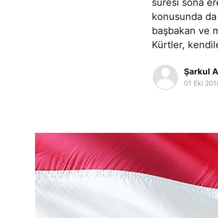
süresi sona e
konusunda da 
başbakan ve m
Kürtler, kendil
Şarkul A
01 Eki 201