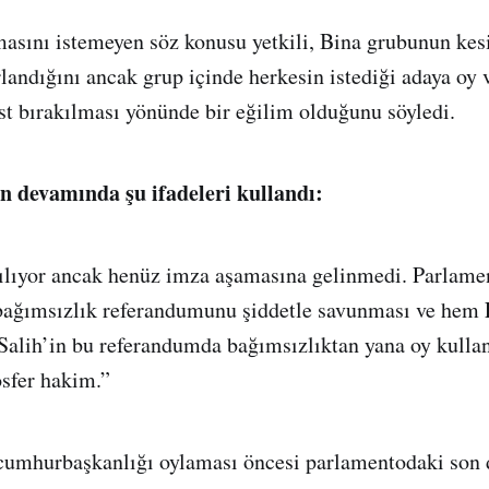
asını istemeyen söz konusu yetkili, Bina grubunun kesi
landığını ancak grup içinde herkesin istediği adaya oy
t bırakılması yönünde bir eğilim olduğunu söyledi.
in devamında şu ifadeleri kullandı:
ılıyor ancak henüz imza aşamasına gelinmedi. Parlame
ğımsızlık referandumunu şiddetle savunması ve hem 
alih’in bu referandumda bağımsızlıktan yana oy kulla
osfer hakim.”
 cumhurbaşkanlığı oylaması öncesi parlamentodaki son