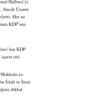
mmed Halbusi’yi
di. Ancak Usame
lirtti. Her ne
esinin KDP’nin
Allavi’nin KDP
şaret etti.
a Mukteda es-
bu İslah ve İmar
ığına dikkat