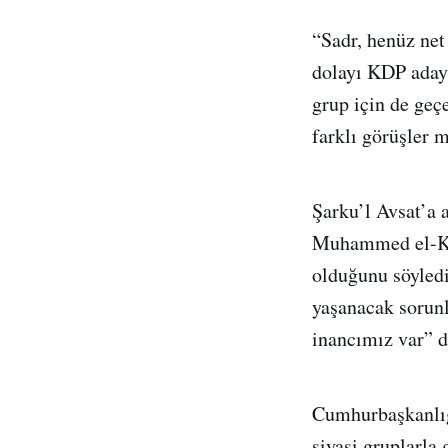
“Sadr, henüz net
dolayı KDP aday
grup için de geç
farklı görüşler 
Şarku’l Avsat’a 
Muhammed el-Ker
olduğunu söyledi
yaşanacak sorunl
inancımız var” d
Cumhurbaşkanlığı
siyasi gruplarla