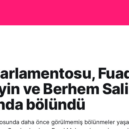
parlamentosu, Fua
in ve Berhem Sal
nda bölündü
tosunda daha önce görülmemiş bölünmeler yaşa