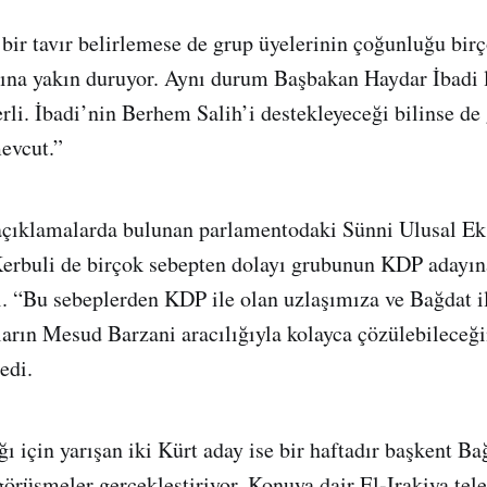
 bir tavır belirlemese de grup üyelerinin çoğunluğu bir
ına yakın duruyor. Aynı durum Başbakan Haydar İbadi l
erli. İbadi’nin Berhem Salih’i destekleyeceği bilinse de
mevcut.”
açıklamalarda bulunan parlamentodaki Sünni Ulusal Eks
buli de birçok sebepten dolayı grubunun KDP adayın
. “Bu sebeplerden KDP ile olan uzlaşımıza ve Bağdat il
arın Mesud Barzani aracılığıyla kolayca çözülebileceği
edi.
 için yarışan iki Kürt aday ise bir haftadır başkent Bağ
 görüşmeler gerçekleştiriyor. Konuya dair El-Irakiya te