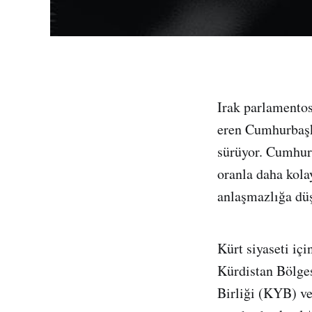
Irak parlamento
eren Cumhurbaşk
sürüyor. Cumhur
oranla daha kola
anlaşmazlığa düş
Kürt siyaseti iç
Kürdistan Bölges
Birliği (KYB) v