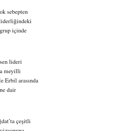
çok sebepten
iderliğindeki
 grup içinde
en lideri
a meyilli
e Erbil arasında
ne dair
dat’ta çeşitli
levizyonuna