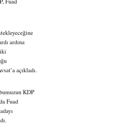
DP, Fuad
stekleyeceğine
ardı ardına
iki
uğu
vsat’a açıkladı.
Grubumuzun KDP
nda Fuad
 adayı
dı.