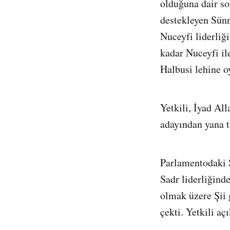
olduğuna dair s
destekleyen Sünn
Nuceyfi liderliğ
kadar Nuceyfi il
Halbusi lehine o
Yetkili, İyad Al
adayından yana t
Parlamentodaki Ş
Sadr liderliğind
olmak üzere Şii 
çekti. Yetkili a