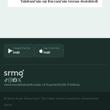
Talabani’nin eşi Barzani’nin tavrını destekledi
Google Play'de
App Store'dan
İndir
İndir
Hakkımızda
Reklam
Kurallar ve Koşullar
Gizlilik Politikası
© Şarkul Avsat Türkçe Arşivi. Tüm haklar saklıdır ve kullanım sözleşmesine
tabidir.