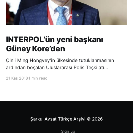
INTERPOL’ün yeni başkanı
Güney Kore’den
Çinli Mıng Hongvey’in ülkesinde tutuklanmasının
ardından boşalan Uluslararası Polis Teşkilatı
(INTERPOL) Başkanlığına Güney Koreli Kim Jong Yang
21 Kas 2018
1 min read
seçildi. INTERPOL Genel Kurulu’nun Dubai’deki
toplantısında yapılan seçimde, oyların 3’te 2’sini
kazanan Kim, teşkilatın yeni
Şarkul Avsat Türkçe Arşivi
© 2026
Sign up