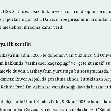
, HSK 2. Dairesi, bazı hakim ve savcıların disiplin soruş
 raporlarını görüştü. Daire, darbe girişiminin ardından 
n meslekten ihracına karar verdi.
a ilk tertibi
rıkaya’nın adını, 2005’te dönemin Van Yüzüncü Yıl Ünive
kın hakkında “tarihi eser kaçakçılığı” ve “çete kurmak” s
ameyle duydu. Sarıkaya’nın yürüttüğü bu soruşturmada, 
dımcısı Enver Arpalı da gözaltına alındı. Tutuklanan Arp
, Rektör Prof. Dr. Aşkın ise yargılandığı davada beraat etti
li ilçesinde Umut Kitabevi’nin, 9 Ekim 2005’te bombalan
Dönemin Van Savcısı Sarıkaya, aynı yıl olayla ilgili “Şemd