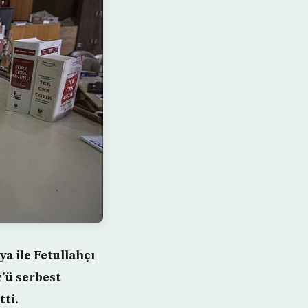
a ile Fetullahçı
’ü serbest
ti.