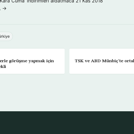
‘Kara Cuma’ indirimleri aldatmaca
21 Kas 2018
A →
ürkiye
klerle görüşme yapmak için
TSK ve ABD Münbiç’te ortak
ekli