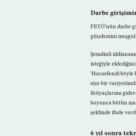
Darbe girişimi
FETÖ’nün darbe gi
gündemini meşgul e
Şemdinli iddianam
isteğiyle eklediği
‘Hocaefendi böyle 
size bir vasiyetimd
ihtiyaçlarımı gide
boyunca bütün maaş
şeklinde ifade verd
6 yıl sonra tek