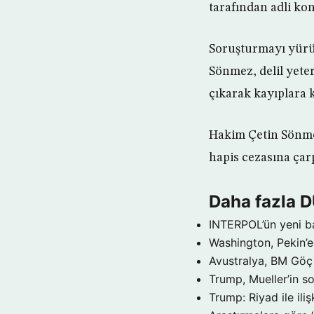
tarafından adli kont
Soruşturmayı yürüt
Sönmez, delil yete
çıkarak kayıplara k
Hakim Çetin Sönmez
hapis cezasına çarp
Daha fazla 
INTERPOL’ün yeni b
Washington, Pekin’e 
Avustralya, BM Göç 
Trump, Mueller’in so
Trump: Riyad ile il