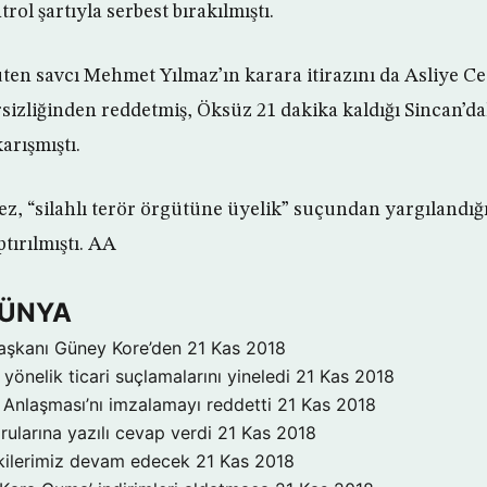
rol şartıyla serbest bırakılmıştı.
en savcı Mehmet Yılmaz’ın karara itirazını da Asliye C
rsizliğinden reddetmiş, Öksüz 21 dakika kaldığı Sincan’d
arışmıştı.
, “silahlı terör örgütüne üyelik” suçundan yargılandığı 
tırılmıştı. AA
DÜNYA
aşkanı Güney Kore’den
21 Kas 2018
yönelik ticari suçlamalarını yineledi
21 Kas 2018
Anlaşması’nı imzalamayı reddetti
21 Kas 2018
rularına yazılı cevap verdi
21 Kas 2018
işkilerimiz devam edecek
21 Kas 2018