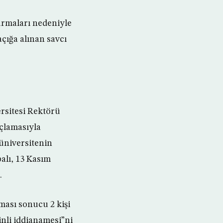
turmaları nedeniyle
açığa alınan savcı
rsitesi Rektörü
uçlamasıyla
üniversitenin
alı, 13 Kasım
.
ması sonucu 2 kişi
inli iddianamesi”ni