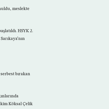
nuldu, meslekte
şlatıldı. HSYK 2.
 Sarıkaya’nın
 serbest bırakan
kınlarında
akim Köksal Çelik