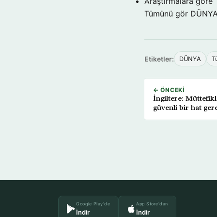
Araştırmalara göre 
Tümünü gör DÜNY
Etiketler:
DÜNYA
T
← ÖNCEKI
İngiltere: Müttefi
güvenli bir hat ger
Google Play'de
App Store'dan
İndir
İndir