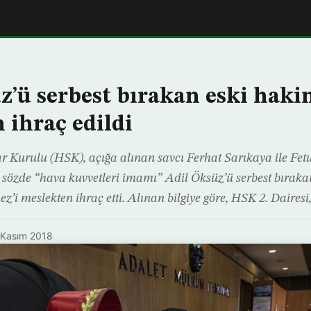
z’ü serbest bırakan eski haki
 ihraç edildi
r Kurulu (HSK), açığa alınan savcı Ferhat Sarıkaya ile Fetu
sözde “hava kuvvetleri imamı” Adil Öksüz’ü serbest bırak
z’i meslekten ihraç etti. Alınan bilgiye göre, HSK 2. Dairesi
 Kasım 2018