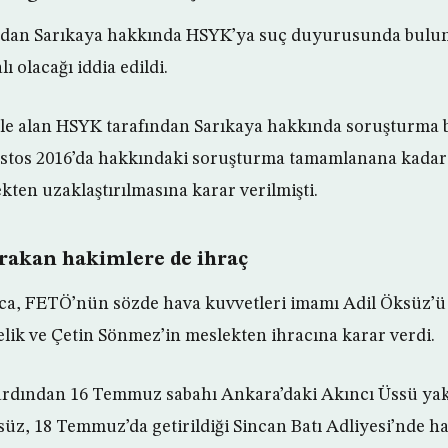
dından Sarıkaya hakkında HSYK’ya suç duyurusunda bulu
ı olacağı iddia edildi.
le alan HSYK tarafından Sarıkaya hakkında soruşturma ba
ustos 2016’da hakkındaki soruşturma tamamlanana kadar
kten uzaklaştırılmasına karar verilmişti.
ırakan hakimlere de ihraç
ıca, FETÖ’nün sözde hava kuvvetleri imamı Adil Öksüz’ü
lik ve Çetin Sönmez’in meslekten ihracına karar verdi.
 ardından 16 Temmuz sabahı Ankara’daki Akıncı Üssü ya
üz, 18 Temmuz’da getirildiği Sincan Batı Adliyesi’nde h