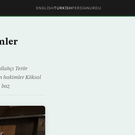
ENGLISH
TURKISH
PERSIAN
URDU
mler
llahçı Terör
an hakimler Köksal
, baz