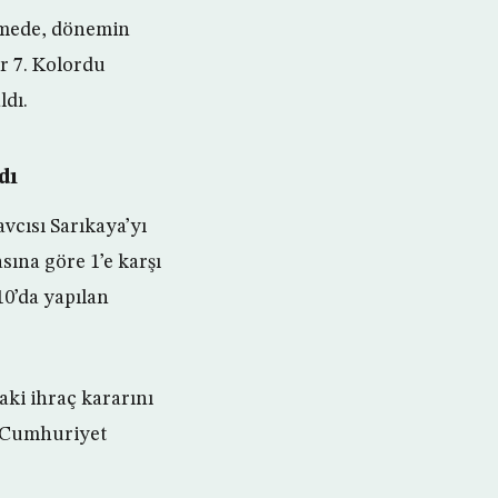
namede, dönemin
r 7. Kolordu
ldı.
dı
vcısı Sarıkaya’yı
ına göre 1’e karşı
10’da yapılan
ki ihraç kararını
a Cumhuriyet