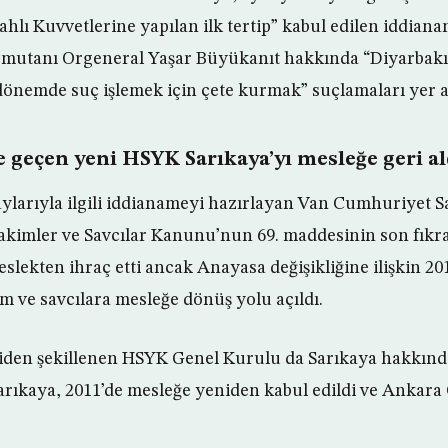
lahlı Kuvvetlerine yapılan ilk tertip” kabul edilen iddia
omutanı Orgeneral Yaşar Büyükanıt hakkında “Diyarbakı
nemde suç işlemek için çete kurmak” suçlamaları yer a
 geçen yeni HSYK Sarıkaya’yı mesleğe geri al
ylarıyla ilgili iddianameyi hazırlayan Van Cumhuriyet Sa
akimler ve Savcılar Kanunu’nun 69. maddesinin son fıkras
slekten ihraç etti ancak Anayasa değişikliğine ilişkin 20
 ve savcılara mesleğe dönüş yolu açıldı.
den şekillenen HSYK Genel Kurulu da Sarıkaya hakkında
 Sarıkaya, 2011’de mesleğe yeniden kabul edildi ve Ankar