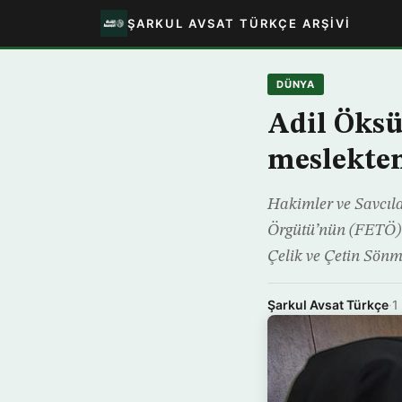
ŞARKUL AVSAT TÜRKÇE ARŞIVI
DÜNYA
Adil Öksü
meslekten
Hakimler ve Savcıla
Örgütü’nün (FETÖ) 
Çelik ve Çetin Sönme
Şarkul Avsat Türkçe
·
1