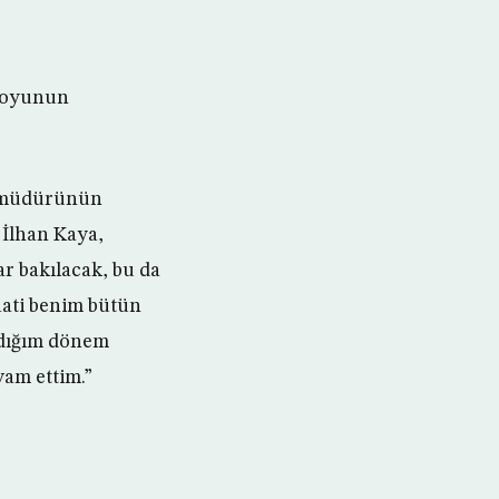
muoyunun
s müdürünün
 İlhan Kaya,
r bakılacak, bu da
maati benim bütün
ındığım dönem
am ettim.”