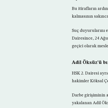
Bu itirafların ar
kalmasının sakıncal
Suç duyurularını e
Dairesince, 24 Ağ
geçici olarak mesle
Adil Öksüz’ü b
HSK 2. Dairesi ayr
hakimler Köksal Çe
Darbe girişiminin
yakalanan Adil Öks