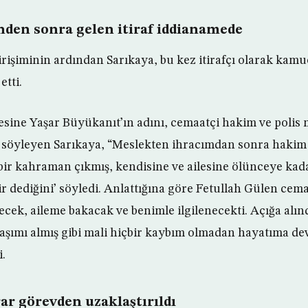
nden sonra gelen itiraf iddianamede
rişiminin ardından Sarıkaya, bu kez itirafçı olarak ka
tti.
esine Yaşar Büyükanıt’ın adını, cemaatçi hakim ve poli
ni söyleyen Sarıkaya, “Meslekten ihracımdan sonra hakim
bir kahraman çıkmış, kendisine ve ailesine ölünceye kada
ir dediğini’ söyledi. Anlattığına göre Fetullah Gülen ce
recek, aileme bakacak ve benimle ilgilenecekti. Açığa al
ımı almış gibi mali hiçbir kaybım olmadan hayatıma dev
i.
rar görevden uzaklaştırıldı