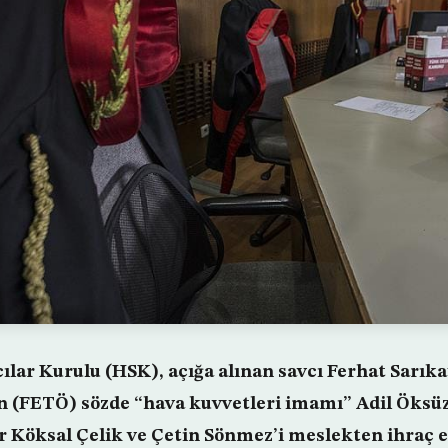
lar Kurulu (HSK), açığa alınan savcı Ferhat Sarıkay
 (FETÖ) sözde “hava kuvvetleri imamı” Adil Öksüz
 Köksal Çelik ve Çetin Sönmez’i meslekten ihraç et