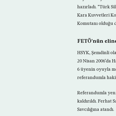
hazırladı. “Türk Si
Kara Kuvvetleri K
Komutanı olduğu dö
FETÖ’nün eline
HSYK, Şemdinli ola
20 Nisan 2006’da H
6 üyenin oyuyla me
referandumla hakim
Referandumla yeni
kaldırıldı. Ferhat
Savcılığına atandı.