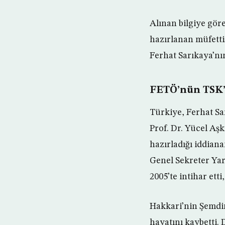
Alınan bilgiye göre
hazırlanan müfettiş
Ferhat Sarıkaya’nı
FETÖ’nün TSK’y
Türkiye, Ferhat Sa
Prof. Dr. Yücel Aş
hazırladığı iddian
Genel Sekreter Yar
2005’te intihar etti
Hakkari’nin Şemdin
hayatını kaybetti. 