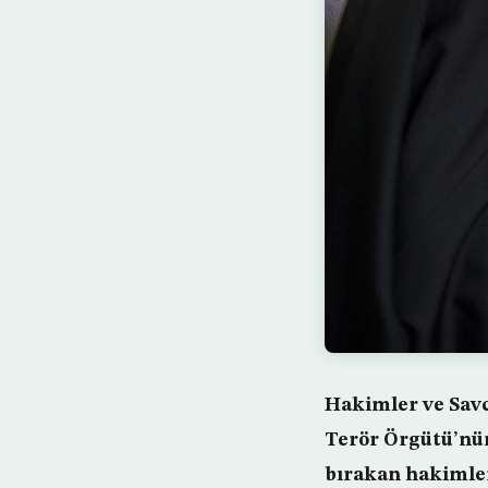
Hakimler ve Savcı
Terör Örgütü’nün
bırakan hakimler