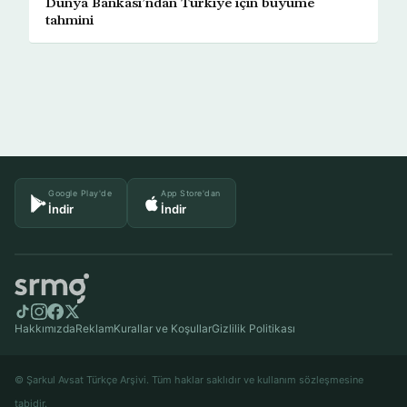
Dünya Bankası’ndan Türkiye için büyüme
tahmini
Google Play'de
App Store'dan
İndir
İndir
Hakkımızda
Reklam
Kurallar ve Koşullar
Gizlilik Politikası
© Şarkul Avsat Türkçe Arşivi. Tüm haklar saklıdır ve kullanım sözleşmesine
tabidir.