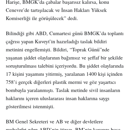
Harişe, BMGK’da çabalar başarısız kalırsa, konu
Cenevre’de tartışılacak ve İnsan Hakları Yüksek
Komiserliği ile görüşülecek” dedi.
Bilindiği gibi ABD, Cumartesi günü BMGK’da toplantı
çağrısı yapan Kuveyt’in hazırladığı taslak bildiri
metinini engellemişti. Bildiri, “Toprak Günü”nde
yaşanan şiddet olaylarının bağımsız ve şeffaf bir şekilde
soruşturulması talebini içeriyordu. Bu şiddet olaylarında
17 kişini yaşamını yitirmiş, yaralanan 1400 kişi içinden
758’i gerçek diğerleri plastik mermi ve göz yaşartıcı
bombayla yaralanmıştı. Taslak metinde sivil insanların
haklarını içeren uluslararası insan haklarına saygı
gösterilmesi istenmişti.
BM Genel Sekreteri ve AB ve diğer devletlere
muhalefet eden ABD’nin itirazı, BM’nin kararını boşa