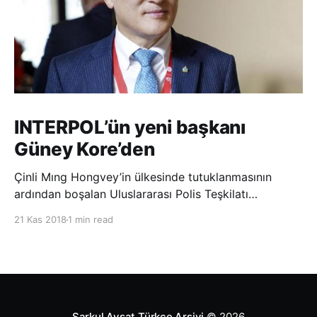
INTERPOL’ün yeni başkanı
Güney Kore’den
Çinli Mıng Hongvey’in ülkesinde tutuklanmasının
ardından boşalan Uluslararası Polis Teşkilatı
(INTERPOL) Başkanlığına Güney Koreli Kim Jong Yang
21 Kas 2018
1 min read
seçildi. INTERPOL Genel Kurulu’nun Dubai’deki
toplantısında yapılan seçimde, oyların 3’te 2’sini
kazanan Kim, teşkilatın yeni
Şarkul Avsat Türkçe Arşivi
© 2026