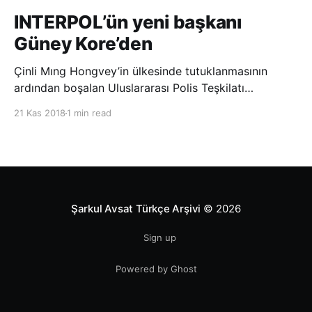
INTERPOL’ün yeni başkanı
Güney Kore’den
Çinli Mıng Hongvey’in ülkesinde tutuklanmasının
ardından boşalan Uluslararası Polis Teşkilatı
(INTERPOL) Başkanlığına Güney Koreli Kim Jong Yang
21 Kas 2018
1 min read
seçildi. INTERPOL Genel Kurulu’nun Dubai’deki
toplantısında yapılan seçimde, oyların 3’te 2’sini
kazanan Kim, teşkilatın yeni
Şarkul Avsat Türkçe Arşivi
© 2026
Sign up
Powered by Ghost