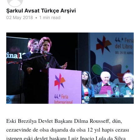
Şarkul Avsat Türkçe Arşivi
02 May 2018
•
1 min read
Eski Brezilya Devlet Başkanı Dilma Rousseff, dün,
cezaevinde de olsa dışarıda da olsa 12 yıl hapis cezası
istenen eski devlet başkanı Luiz Inacio Lula da Silva