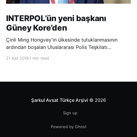
INTERPOL’ün yeni başkanı
Güney Kore’den
Çinli Mıng Hongvey’in ülkesinde tutuklanmasının
ardından boşalan Uluslararası Polis Teşkilatı
(INTERPOL) Başkanlığına Güney Koreli Kim Jong Yang
21 Kas 2018
1 min read
seçildi. INTERPOL Genel Kurulu’nun Dubai’deki
toplantısında yapılan seçimde, oyların 3’te 2’sini
kazanan Kim, teşkilatın yeni
Şarkul Avsat Türkçe Arşivi
© 2026
Sign up
Powered by Ghost