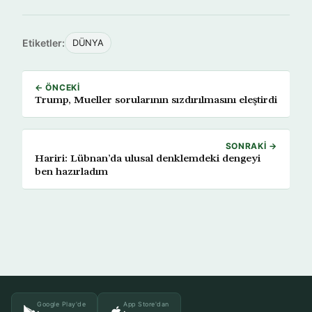
Etiketler:
DÜNYA
← ÖNCEKI
Trump, Mueller sorularının sızdırılmasını eleştirdi
SONRAKI →
Hariri: Lübnan’da ulusal denklemdeki dengeyi
ben hazırladım
Google Play'de
App Store'dan