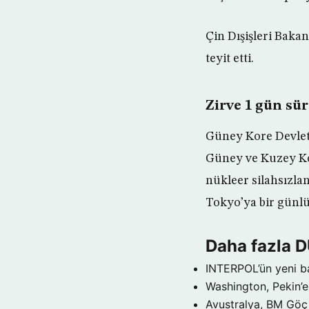
Çin Dışişleri Baka
teyit etti.
Zirve 1 gün sü
Güney Kore Devlet 
Güney ve Kuzey Kor
nükleer silahsızlan
Tokyo’ya bir günlük
Daha fazla 
INTERPOL’ün yeni b
Washington, Pekin’e 
Avustralya, BM Göç 