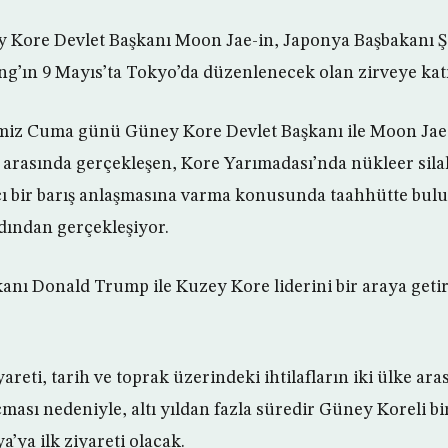
 Kore Devlet Başkanı Moon Jae-in, Japonya Başbakanı Ş
g’ın 9 Mayıs’ta Tokyo’da düzenlenecek olan zirveye katıl
imiz Cuma günü Güney Kore Devlet Başkanı ile Moon Jae
 arasında gerçekleşen, Kore Yarımadası’nda nükleer sil
cı bir barış anlaşmasına varma konusunda taahhütte bulu
dından gerçekleşiyor.
anı Donald Trump ile Kuzey Kore liderini bir araya geti
eti, tarih ve toprak üzerindeki ihtilafların iki ülke aras
ması nedeniyle, altı yıldan fazla süredir Güney Koreli bi
’ya ilk ziyareti olacak.