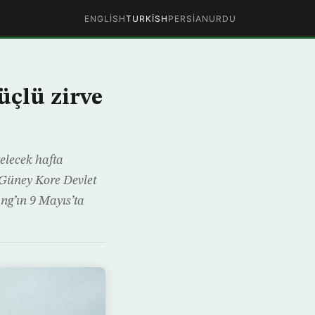
ENGLISH
TURKISH
PERSIAN
URDU
üçlü zirve
elecek hafta
 Güney Kore Devlet
ng’ın 9 Mayıs’ta