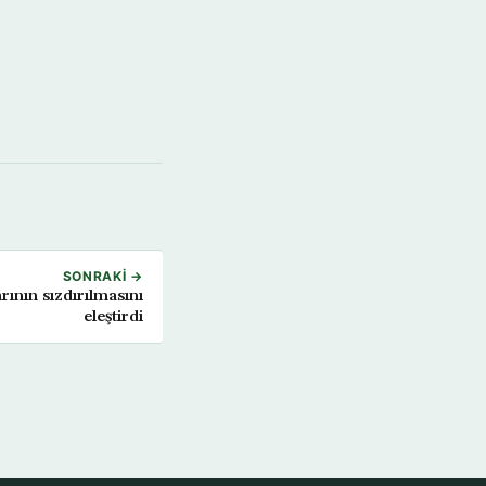
SONRAKI →
ının sızdırılmasını
eleştirdi