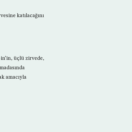
vesine katılacağını
n’in, üçlü zirvede,
rımadasında
mak amacıyla