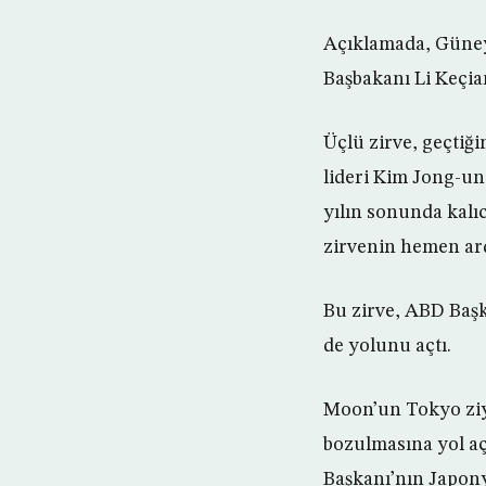
Açıklamada, Güney
Başbakanı Li Keçian
Üçlü zirve, geçtiğ
lideri Kim Jong-un
yılın sonunda kalı
zirvenin hemen ar
Bu zirve, ABD Başk
de yolunu açtı.
Moon’un Tokyo ziyar
bozulmasına yol aç
Başkanı’nın Japonya