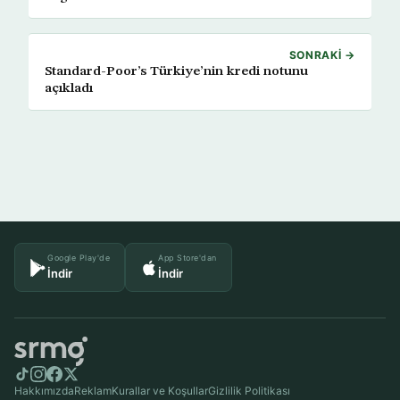
SONRAKI →
Standard-Poor’s Türkiye’nin kredi notunu
açıkladı
Google Play'de
App Store'dan
İndir
İndir
Hakkımızda
Reklam
Kurallar ve Koşullar
Gizlilik Politikası