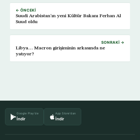
← ÖNCEKI
Suudi Arabistan’ın yeni Kültür Bakanı Ferhan Al
Suud oldu
SONRAKI →
Libya… Macron girişiminin arkasında ne
yatıyor?
Google Play'de
App Store'dan
İndir
İndir