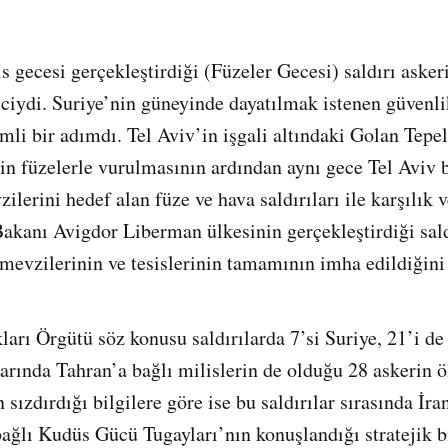
ıs gecesi gerçekleştirdiği (Füzeler Gecesi) saldırı aske
iciydi. Suriye’nin güneyinde dayatılmak istenen güvenl
mli bir adımdı. Tel Aviv’in işgali altındaki Golan Tepel
nin füzelerle vurulmasının ardından aynı gece Tel Aviv 
ilerini hedef alan füze ve hava saldırıları ile karşılık 
akanı Avigdor Liberman ülkesinin gerçekleştirdiği sal
 mevzilerinin ve tesislerinin tamamının imha edildiğin
ları Örgütü söz konusu saldırılarda 7’si Suriye, 21’i d
arında Tahran’a bağlı milislerin de olduğu 28 askerin 
in sızdırdığı bilgilere göre ise bu saldırılar sırasında İ
ağlı Kudüs Gücü Tugayları’nın konuşlandığı stratejik b