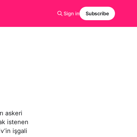
Sign in
Subscribe
rı askeri
ak istenen
’in işgali