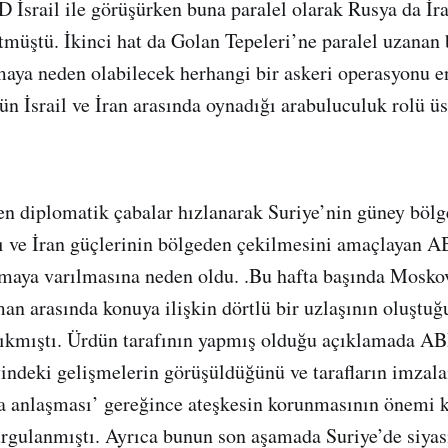
D İsrail ile görüşürken buna paralel olarak Rusya da İr
müştü. İkinci hat da Golan Tepeleri’ne paralel uzanan
şmaya neden olabilecek herhangi bir askeri operasyonu 
n İsrail ve İran arasında oynadığı arabuluculuk rolü ü
len diplomatik çabalar hızlanarak Suriye’nin güney bölg
ı ve İran güçlerinin bölgeden çekilmesini amaçlayan 
şmaya varılmasına neden oldu. .Bu hafta başında Mosko
n arasında konuya ilişkin dörtlü bir uzlaşının oluştuğ
 çıkmıştı. Ürdün tarafının yapmış olduğu açıklamada AB
indeki gelişmelerin görüşüldüğünü ve tarafların imzala
ma anlaşması’ gereğince ateşkesin korunmasının önemi 
urgulanmıştı. Ayrıca bunun son aşamada Suriye’de siya