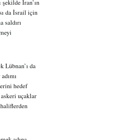
 şekilde İran’ın
 da İsrail için
a saldırı
tmeyi
ek Lübnan’ı da
r adımı
erini hedef
 askeri uçaklar
haliflerden
emek adına