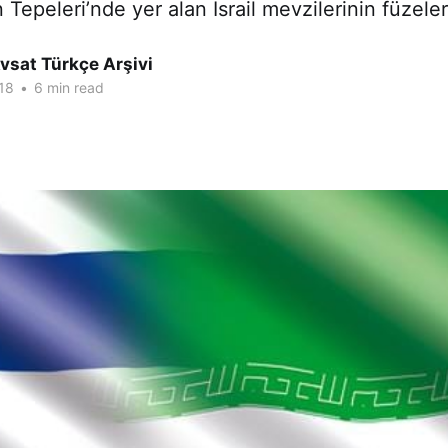
 Tepeleri’nde yer alan İsrail mevzilerinin füzele
vsat Türkçe Arşivi
18
•
6 min read