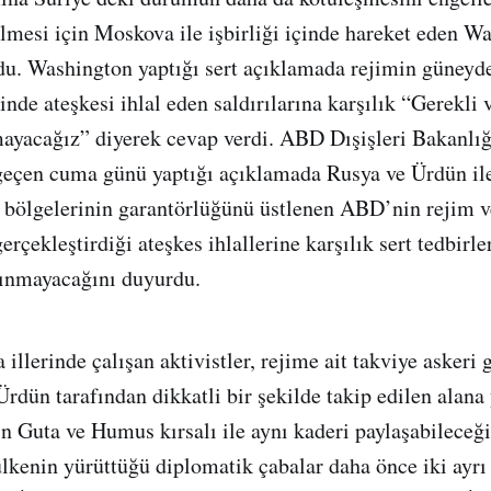
lmesi için Moskova ile işbirliği içinde hareket eden W
oldu. Washington yaptığı sert açıklamada rejimin güneyd
nde ateşkesi ihlal eden saldırılarına karşılık “Gerekli v
ayacağız” diyerek cevap verdi. ABD Dışişleri Bakanlı
eçen cuma günü yaptığı açıklamada Rusya ve Ürdün ile
 bölgelerinin garantörlüğünü üstlenen ABD’nin rejim v
erçekleştirdiği ateşkes ihlallerine karşılık sert tedbirle
ınmayacağını duyurdu.
illerinde çalışan aktivistler, rejime ait takviye askeri 
rdün tarafından dikkatli bir şekilde takip edilen alan
n Guta ve Humus kırsalı ile aynı kaderi paylaşabileceği
lkenin yürüttüğü diplomatik çabalar daha önce iki ayrı h