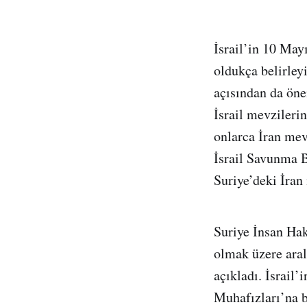
İsrail’in 10 May
oldukça belirley
açısından da öne
İsrail mevzileri
onlarca İran mevz
İsrail Savunma B
Suriye’deki İran
Suriye İnsan Hak
olmak üzere aral
açıkladı. İsrail’
Muhafızları’na b