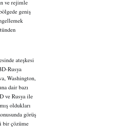
an ve rejimle
 bölgede geniş
engellemek
stünden
esinde ateşkesi
ABD-Rusya
va, Washington,
una dair bazı
D ve Rusya ile
mış oldukları
konusunda görüş
si bir çözüme