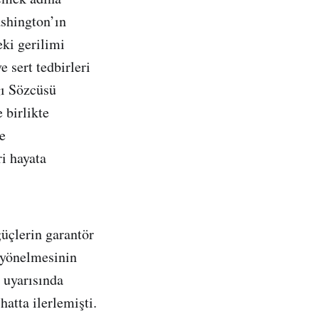
ashington’ın
eki gerilimi
e sert tedbirleri
ğı Sözcüsü
 birlikte
e
ri hayata
güçlerin garantör
a yönelmesinin
 uyarısında
atta ilerlemişti.