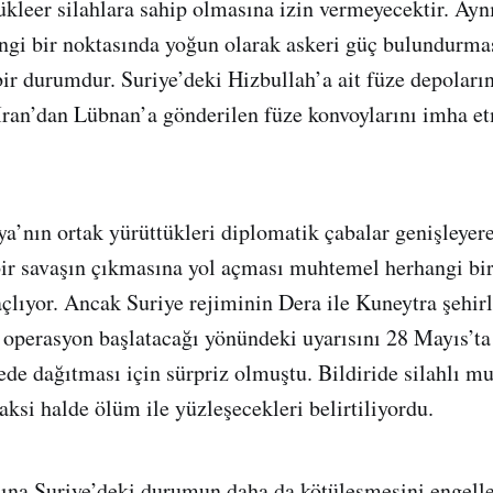
nükleer silahlara sahip olmasına izin vermeyecektir. Aynı
ngi bir noktasında yoğun olarak askeri güç bulundurması
ir durumdur. Suriye’deki Hizbullah’a ait füze depoların
İran’dan Lübnan’a gönderilen füze konvoylarını imha e
’nın ortak yürüttükleri diplomatik çabalar genişleyer
ir savaşın çıkmasına yol açması muhtemel herhangi bi
lıyor. Ancak Suriye rejiminin Dera ile Kuneytra şehirl
i operasyon başlatacağı yönündeki uyarısını 28 Mayıs’ta
ede dağıtması için sürpriz olmuştu. Bildiride silahlı mu
aksi halde ölüm ile yüzleşecekleri belirtiliyordu.
ına Suriye’deki durumun daha da kötüleşmesini engell