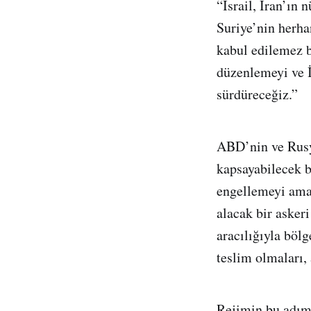
“İsrail, İran’ın 
Suriye’nin herha
kabul edilemez b
düzenlemeyi ve 
sürdüreceğiz.”
ABD’nin ve Rusya
kapsayabilecek b
engellemeyi amaç
alacak bir asker
aracılığıyla bölg
teslim olmaları, 
Rejimin bu adım