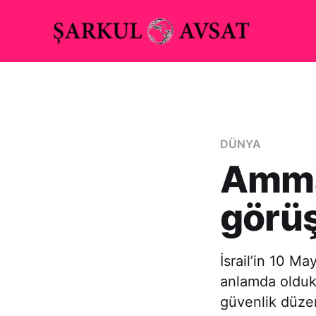
DÜNYA
Amman
görü
İsrail’in 10 Ma
anlamda oldukç
güvenlik düzen