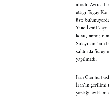
alındı. Ayrıca İs
ettiği Tugay Kom
üste bulunuyord
Yine İsrail kayna
konuşlanmış olan
Süleymani’nin b
saldırıda Süley
yapılmadı.
İran Cumhurbaşk
İran’ın gerilimi
yaptığı açıklamad