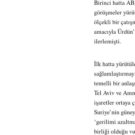
Birinci hatta AB
görüşmeler yürüt
ölçekli bir çatı
amacıyla Ürdün’ü
ilerlemişti.
İlk hatta yürütü
sağlamlaştırmay
temelli bir anla
Tel Aviv ve Amma
işaretler ortaya
Suriye’nin güney
‘gerilimi azalt
birliği olduğu v