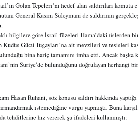
rail’in Golan Tepeleri’ni hedef alan saldırıları komuta e
utanı General Kasım Süleymani de saldırının gerçekleş
u.
klı bilgilere göre İsrail füzeleri Hama’daki üslerden bi
 Kudüs Gücü Tugayları’na ait mevzileri ve tesisleri kas
ulunduğu bina hariç tamamını imha etti. Ancak başka k
mani’nin Suriye’de bulunduğunu doğrulayan herhangi bi
anı Hasan Ruhani, söz konusu saldırı hakkında yaptığı
 tırmandırmak istemediğine vurgu yapmıştı. Buna karşı
a tehditlerine hız vererek şu ifadeleri kullanmıştı: