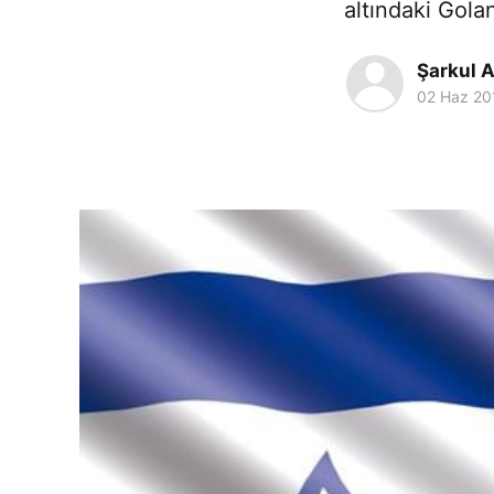
altındaki Golan
Şarkul A
02 Haz 20