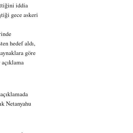
ttiğini iddia
tiği gece askeri
rinde
ten hedef aldı,
aynaklara göre
r açıklama
 açıklamada
lık Netanyahu