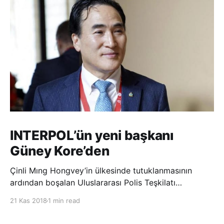
INTERPOL’ün yeni başkanı
Güney Kore’den
Çinli Mıng Hongvey’in ülkesinde tutuklanmasının
ardından boşalan Uluslararası Polis Teşkilatı
(INTERPOL) Başkanlığına Güney Koreli Kim Jong Yang
21 Kas 2018
1 min read
seçildi. INTERPOL Genel Kurulu’nun Dubai’deki
toplantısında yapılan seçimde, oyların 3’te 2’sini