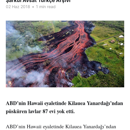
Şarkul Avsat Türkçe Arşivi
02 Haz 2018
•
1 min read
ABD’nin Hawaii eyaletinde Kilauea Yanardağı’ndan
püsküren lavlar 87 evi yok etti.
ABD’nin Hawaii eyaletinde Kilauea Yanardağı’ndan