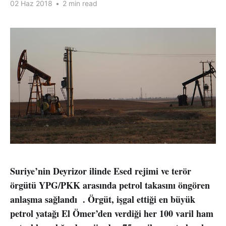
02 Haz 2018
•
2 min read
Suriye’nin Deyrizor ilinde Esed rejimi ve terör
örgütü YPG/PKK arasında petrol takasını öngören
anlaşma sağlandı . Örgüt, işgal ettiği en büyük
petrol yatağı El Ömer’den verdiği her 100 varil ham