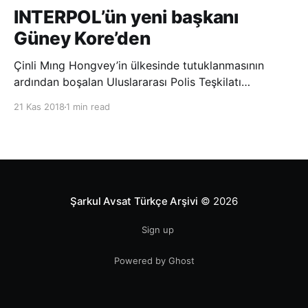
INTERPOL’ün yeni başkanı
Güney Kore’den
Çinli Mıng Hongvey’in ülkesinde tutuklanmasının
ardından boşalan Uluslararası Polis Teşkilatı
(INTERPOL) Başkanlığına Güney Koreli Kim Jong Yang
21 Kas 2018
1 min read
seçildi. INTERPOL Genel Kurulu’nun Dubai’deki
toplantısında yapılan seçimde, oyların 3’te 2’sini
kazanan Kim, teşkilatın yeni
Şarkul Avsat Türkçe Arşivi
© 2026
Sign up
Powered by Ghost