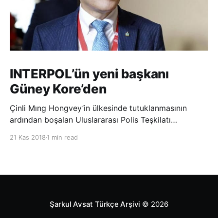
INTERPOL’ün yeni başkanı
Güney Kore’den
Çinli Mıng Hongvey’in ülkesinde tutuklanmasının
ardından boşalan Uluslararası Polis Teşkilatı
(INTERPOL) Başkanlığına Güney Koreli Kim Jong Yang
21 Kas 2018
1 min read
seçildi. INTERPOL Genel Kurulu’nun Dubai’deki
toplantısında yapılan seçimde, oyların 3’te 2’sini
kazanan Kim, teşkilatın yeni
Şarkul Avsat Türkçe Arşivi
© 2026