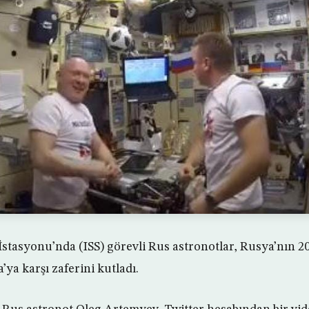
İstasyonu’nda (ISS) görevli Rus astronotlar, Rusya’nın 
ya karşı zaferini kutladı.