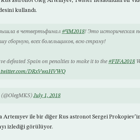
 Rus astronot Oleg Artemyev, Twitter hesabından bir vid
adesini kullandı.
 вышла в четвертьфинал
#ЧМ2018
! Это историческая п
у сборную, всех болельщиков, всю страну!
e defeated Spain on penalties to make it to the
#FIFA2018
W
c.twitter.com/DRxVwaHVWQ
v (@OlegMKS)
July 1, 2018
 Artemyev ile bir diğer Rus astronot Sergei Prokopiev’i
yı izlediği görülüyor.