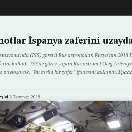
notlar İspanya zaferini uzayd
stasyonu’nda (ISS) görevli Rus astronotlar, Rusya’nın 201
erini kutladı. ISS’de görev yapan Rus astronot Oleg Artemye
o paylaşarak, “Bu tarihi bir zafer” ifadesini kullandı. Ур
rşivi
·
2 Temmuz 2018