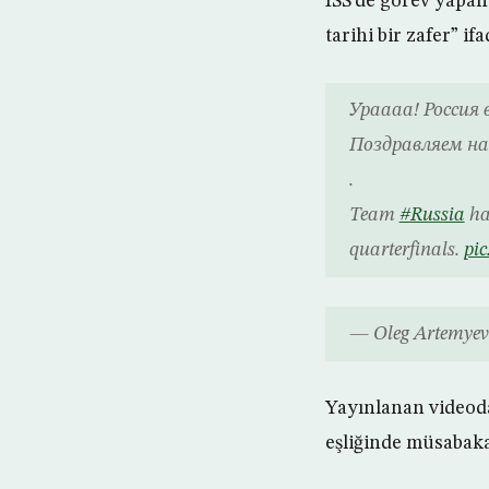
ISS’de görev yapan
tarihi bir zafer” if
Ураааа! Россия
Поздравляем наш
.
Team
#Russia
hav
quarterfinals.
pi
— Oleg Artemye
Yayınlanan videoda
eşliğinde müsabaka