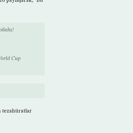
eo paylaşarak, “Bu
обеда!
orld Cup
n tezahüratlar