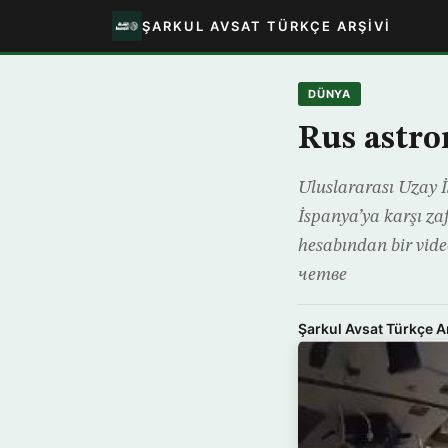
ŞARKUL AVSAT TÜRKÇE ARŞIVI
DÜNYA
Rus astro
Uluslararası Uzay İ
İspanya’ya karşı zaf
hesabından bir vide
четве
Şarkul Avsat Türkçe A