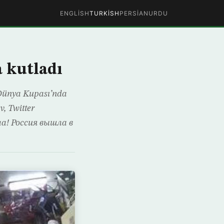
ENGLISH
TURKISH
PERSIAN
URDU
a kutladı
8 Dünya Kupası’nda
v, Twitter
аааа! Россия вышла в