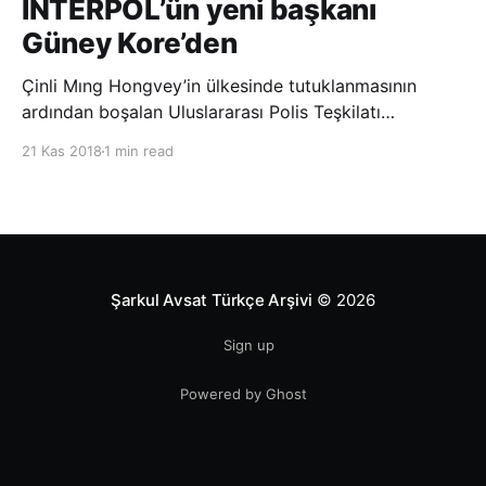
INTERPOL’ün yeni başkanı
Güney Kore’den
Çinli Mıng Hongvey’in ülkesinde tutuklanmasının
ardından boşalan Uluslararası Polis Teşkilatı
(INTERPOL) Başkanlığına Güney Koreli Kim Jong Yang
21 Kas 2018
1 min read
seçildi. INTERPOL Genel Kurulu’nun Dubai’deki
toplantısında yapılan seçimde, oyların 3’te 2’sini
kazanan Kim, teşkilatın yeni
Şarkul Avsat Türkçe Arşivi
© 2026
Sign up
Powered by Ghost