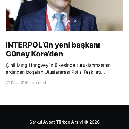
INTERPOL’ün yeni başkanı
Güney Kore’den
Çinli Mıng Hongvey’in ülkesinde tutuklanmasının
ardından boşalan Uluslararası Polis Teşkilatı
(INTERPOL) Başkanlığına Güney Koreli Kim Jong Yang
21 Kas 2018
1 min read
seçildi. INTERPOL Genel Kurulu’nun Dubai’deki
toplantısında yapılan seçimde, oyların 3’te 2’sini
kazanan Kim, teşkilatın yeni
Şarkul Avsat Türkçe Arşivi
© 2026