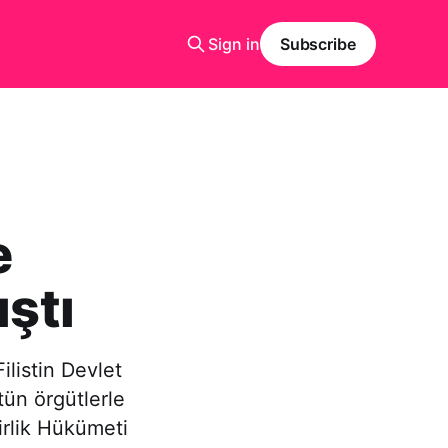
Sign in
Subscribe
e
ıştı
ilistin Devlet
ün örgütlerle
irlik Hükümeti