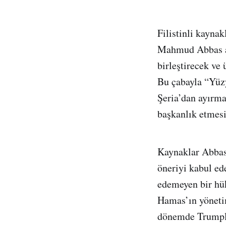
Filistinli kaynak
Mahmud Abbas ar
birleştirecek ve
Bu çabayla “Yüzy
Şeria’dan ayırm
başkanlık etmesi
Kaynaklar Abbas’
öneriyi kabul ed
edemeyen bir hü
Hamas’ın yönetim
dönemde Trumpla 