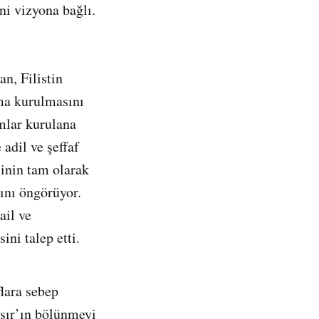
ni vizyona bağlı.
n, Filistin
ma kurulmasını
umlar kurulana
adil ve şeffaf
sinin tam olarak
sını öngörüyor.
ail ve
ini talep etti.
flara sebep
ısır’ın bölünmeyi