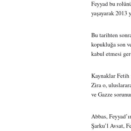
Feyyad bu rolünü
yaşayarak 2013 y
Bu tarihten sonr
kopukluğa son ve
kabul etmesi ger
Kaynaklar Fetih
Zira o, uluslarar
ve Gazze sorunun
Abbas, Feyyad’ı
Şarku’l Avsat, F