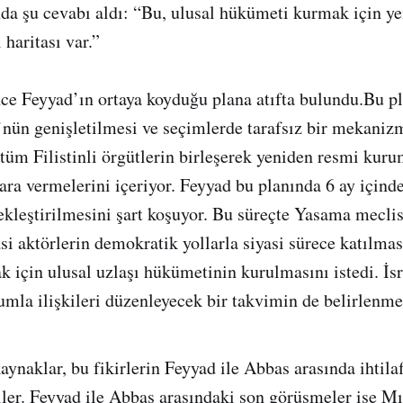
da şu cevabı aldı: “Bu, ulusal hükümeti kurmak için ye
 haritası var.”
ce Feyyad’ın ortaya koyduğu plana atıfta bulundu.Bu pla
nün genişletilmesi ve seçimlerde tarafsız bir mekaniz
 tüm Filistinli örgütlerin birleşerek yeniden resmi kur
ra vermelerini içeriyor. Feyyad bu planında 6 ay içinde 
ekleştirilmesini şart koşuyor. Bu süreçte Yasama mecli
asi aktörlerin demokratik yollarla siyasi sürece katılma
 için ulusal uzlaşı hükümetinin kurulmasını istedi. İsr
umla ilişkileri düzenleyecek bir takvimin de belirlenmes
aynaklar, bu fikirlerin Feyyad ile Abbas arasında ihtila
ler. Feyyad ile Abbas arasındaki son görüşmeler ise M