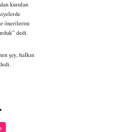
ndan kurulan
siyelerde
e önerilerini
urduk” dedi.
nen şey, halkın
dedi.
.
e