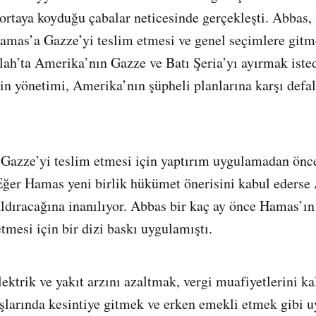
ortaya koyduğu çabalar neticesinde gerçekleşti. Abbas,
amas’a Gazze’yi teslim etmesi ve genel seçimlere gitme
ah’ta Amerika’nın Gazze ve Batı Şeria’yı ayırmak istedi
stin yönetimi, Amerika’nın şüpheli planlarına karşı defa
Gazze’yi teslim etmesi için yaptırım uygulamadan önc
Eğer Hamas yeni birlik hükümet önerisini kabul ederse
aldıracağına inanılıyor. Abbas bir kaç ay önce Hamas’ı
tmesi için bir dizi baskı uygulamıştı.
lektrik ve yakıt arzını azaltmak, vergi muafiyetlerini k
larında kesintiye gitmek ve erken emekli etmek gibi u