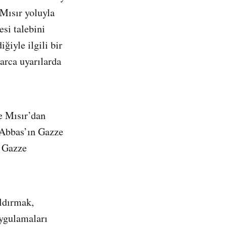
 Mısır yoluyla
si talebini
ğiyle ilgili bir
larca uyarılarda
e Mısır’dan
 Abbas’ın Gazze
n Gazze
aldırmak,
ygulamaları