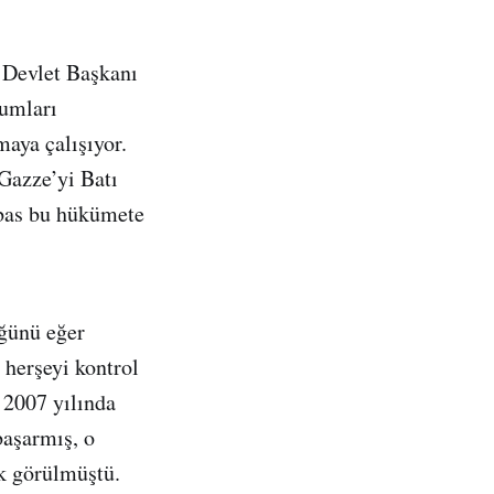
n Devlet Başkanı
umları
aya çalışıyor.
Gazze’yi Batı
bbas bu hükümete
üğünü eğer
 herşeyi kontrol
 2007 yılında
başarmış, o
k görülmüştü.