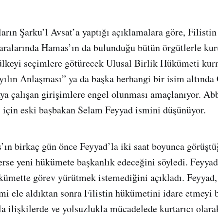
ların Şarku’l Avsat’a yaptığı açıklamalara göre, Filisti
alarında Hamas’ın da bulunduğu bütün örgütlerle kur
 ülkeyi seçimlere götürecek Ulusal Birlik Hükümeti kurm
ılın Anlaşması” ya da başka herhangi bir isim altında 
aya çalışan girişimlere engel olunması amaçlanıyor. A
 için eski başbakan Selam Feyyad ismini düşünüyor.
ın birkaç gün önce Feyyad’la iki saat boyunca görüşt
erse yeni hükümete başkanlık edeceğini söyledi. Feyyad
kümette görev yürütmek istemediğini açıkladı. Feyyad,
i ele aldıktan sonra Filistin hükümetini idare etmeyi 
ilişkilerde ve yolsuzlukla mücadelede kurtarıcı olara