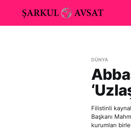
DÜNYA
Abbas
‘Uzla
Filistinli kayn
Başkanı Mahmu
kurumları birl