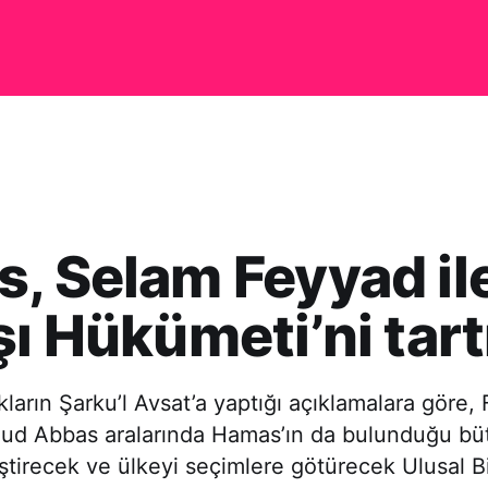
, Selam Feyyad il
şı Hükümeti’ni tart
akların Şarku’l Avsat’a yaptığı açıklamalara göre, F
d Abbas aralarında Hamas’ın da bulunduğu büt
eştirecek ve ülkeyi seçimlere götürecek Ulusal B