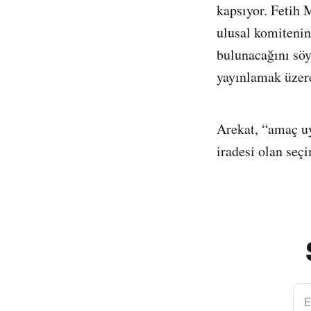
kapsıyor. Fetih 
ulusal komitenin
bulunacağını söy
yayınlamak üzere
Arekat, “amaç uy
iradesi olan seç
E