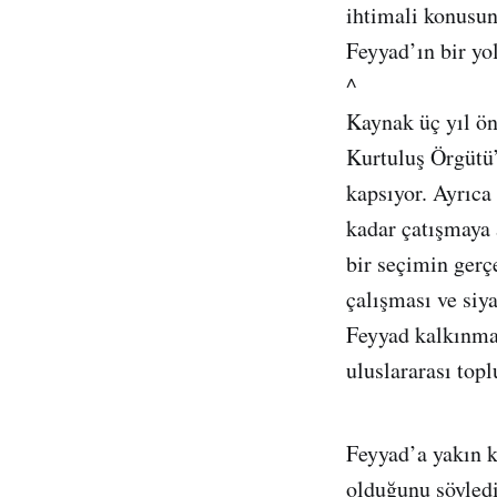
ihtimali konusun
Feyyad’ın bir yol
^
Kaynak üç yıl ön
Kurtuluş Örgütü’
kapsıyor. Ayrıca
kadar çatışmaya a
bir seçimin gerç
çalışması ve siy
Feyyad kalkınmak
uluslararası topl
Feyyad’a yakın k
olduğunu söyledi