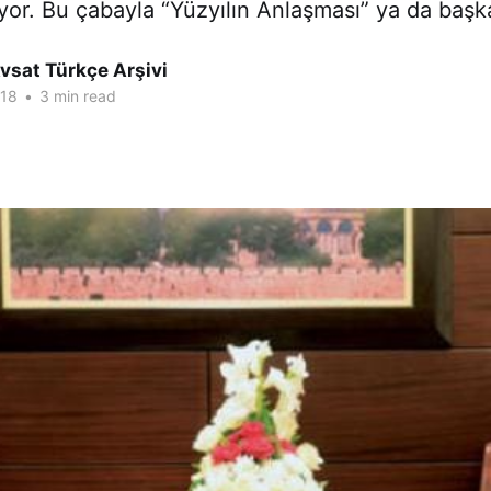
yor. Bu çabayla “Yüzyılın Anlaşması” ya da baş
vsat Türkçe Arşivi
018
•
3 min read