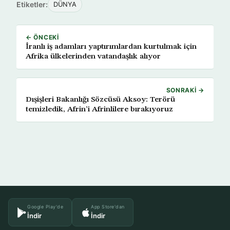
Etiketler:
DÜNYA
← ÖNCEKI
İranlı iş adamları yaptırımlardan kurtulmak için
Afrika ülkelerinden vatandaşlık alıyor
SONRAKI →
Dışişleri Bakanlığı Sözcüsü Aksoy: Terörü
temizledik, Afrin’i Afrinlilere bırakıyoruz
Google Play'de
App Store'dan
İndir
İndir