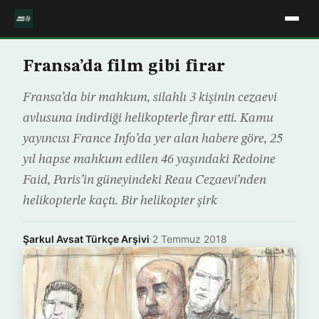
Fransa’da film gibi firar
Fransa’da bir mahkum, silahlı 3 kişinin cezaevi
avlusuna indirdiği helikopterle firar etti. Kamu
yayıncısı France Info’da yer alan habere göre, 25
yıl hapse mahkum edilen 46 yaşındaki Redoine
Faid, Paris’in güneyindeki Reau Cezaevi’nden
helikopterle kaçtı. Bir helikopter şirk
Şarkul Avsat Türkçe Arşivi
·
2 Temmuz 2018