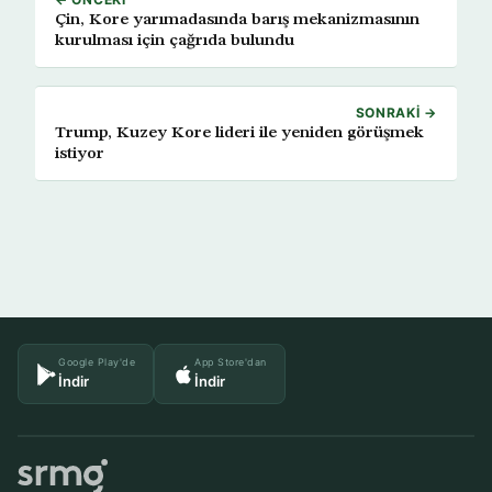
Çin, Kore yarımadasında barış mekanizmasının
kurulması için çağrıda bulundu
SONRAKI →
Trump, Kuzey Kore lideri ile yeniden görüşmek
istiyor
Google Play'de
App Store'dan
İndir
İndir