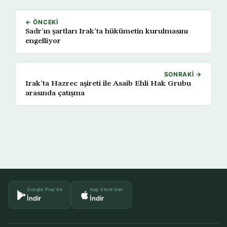
← ÖNCEKI
Sadr’ın şartları Irak’ta hükümetin kurulmasını
engelliyor
SONRAKI →
Irak’ta Hazrec aşireti ile Asaib Ehli Hak Grubu
arasında çatışma
Google Play'de
App Store'dan
İndir
İndir