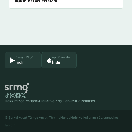
ilişkin kararı erteledi
Google Play'de
App Store'dan
İndir
İndir
Hakkımızda
Reklam
Kurallar ve Koşullar
Gizlilik Politikası
© Şarkul Avsat Türkçe Arşivi. Tüm haklar saklıdır ve kullanım sözleşmesine
tabidir.