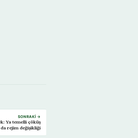
SONRAKI →
k: Ya temelli çöküş
 da rejim değişikliği