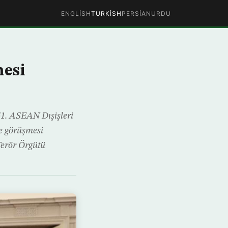
ENGLISH
TURKISH
PERSIAN
URDU
mesi
51. ASEAN Dışişleri
e görüşmesi
Terör Örgütü