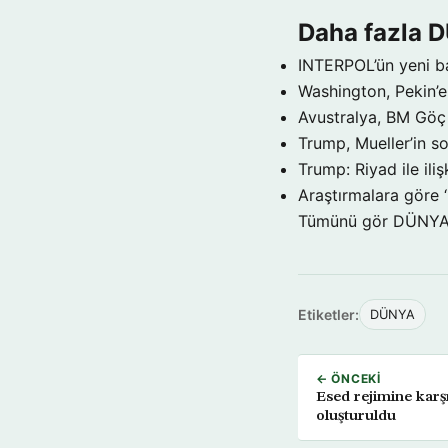
Daha fazla 
INTERPOL’ün yeni b
Washington, Pekin’e 
Avustralya, BM Göç 
Trump, Mueller’in so
Trump: Riyad ile il
Araştırmalara göre 
Tümünü gör DÜNY
Etiketler:
DÜNYA
← ÖNCEKI
Esed rejimine karş
oluşturuldu