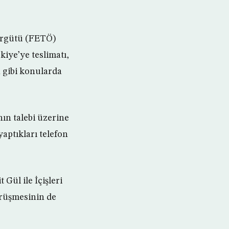
 Örgütü (FETÖ)
kiye’ye teslimatı,
 gibi konularda
ın talebi üzerine
aptıkları telefon
ül ile İçişleri
örüşmesinin de