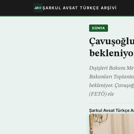
ŞARKUL AVSAT TÜRKÇE ARŞIVI
DÜNYA
Çavuşoğlu
bekleniyo
Dışişleri Bakanı M
Bakanları Toplantı
bekleniyor. Çavuşoğ
(FETÖ) ele
Şarkul Avsat Türkçe A