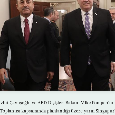
Mevlüt Çavuşoğlu ve ABD Dışişleri Bakanı Mike Pompeo’n
ı Toplantısı kapsamında planlandığı üzere yarın Singapu