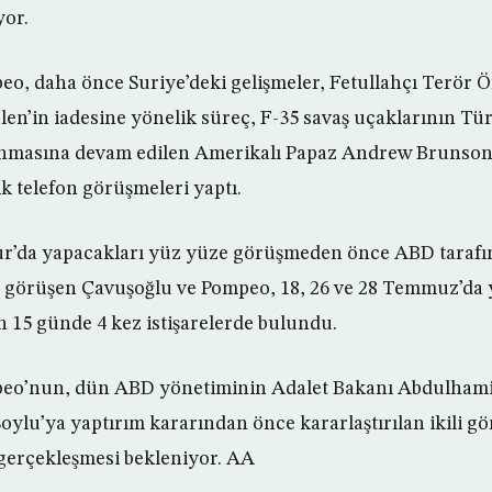
yor.
o, daha önce Suriye’deki gelişmeler, Fetullahçı Terör
len’in iadesine yönelik süreç, F-35 savaş uçaklarının Tür
anmasına devam edilen Amerikalı Papaz Andrew Brunson
k telefon görüşmeleri yaptı.
r’da yapacakları yüz yüze görüşmeden önce ABD tarafın
 görüşen Çavuşoğlu ve Pompeo, 18, 26 ve 28 Temmuz’da y
 15 günde 4 kez istişarelerde bulundu.
eo’nun, dün ABD yönetiminin Adalet Bakanı Abdulhamit G
ylu’ya yaptırım kararından önce kararlaştırılan ikili g
gerçekleşmesi bekleniyor. AA