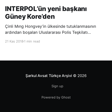
INTERPOL’ün yeni başkanı
Güney Kore’den
Çinli Mıng Hongvey’in ülkesinde tutuklanmasının
ardından boşalan Uluslararası Polis Teşkilatı
(INTERPOL) Başkanlığına Güney Koreli Kim Jong Yang
21 Kas 2018
1 min read
seçildi. INTERPOL Genel Kurulu’nun Dubai’deki
toplantısında yapılan seçimde, oyların 3’te 2’sini
kazanan Kim, teşkilatın yeni
Şarkul Avsat Türkçe Arşivi
© 2026
Sign up
Powered by Ghost