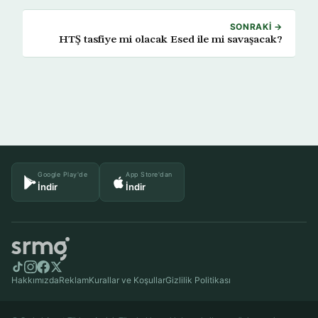
SONRAKI →
HTŞ tasfiye mi olacak Esed ile mi savaşacak?
Google Play'de
App Store'dan
İndir
İndir
Hakkımızda
Reklam
Kurallar ve Koşullar
Gizlilik Politikası