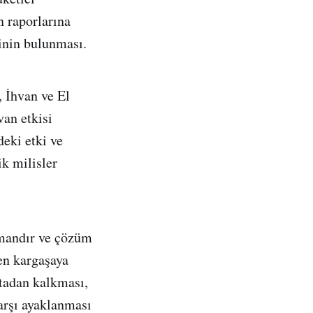
 raporlarına
inin bulunması.
, İhvan ve El
van etkisi
eki etki ve
ik milisler
ümandır ve çözüm
en kargaşaya
rtadan kalkması,
karşı ayaklanması