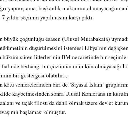
ağrı yapmış ama, başkanlık makamını alamayacağını anl
7 yıldır seçimin yapılmasını karşı çıktı.
nin büyük çoğunluğu esasen (Ulusal Mutabakata) uymad
ükümetinin düşürülmesini istemesi Libya’nın değişken
a hüküm süren liderlerinin BM nezaretinde bir seçimle
i halinde herhangi bir çözümün mümkün olmayacağı Lib
inin bir göstergesi olabilir. ,
en kötü semerelerinden biri de ‘Siyasal İslam’ grupları
eklide kaybetmesinden sonra Ulusal Konferans’ın kurul
aalanı ve uçak filosu da dahil olmak üzere devlet kuru
avaşının başlaması olmuştur.