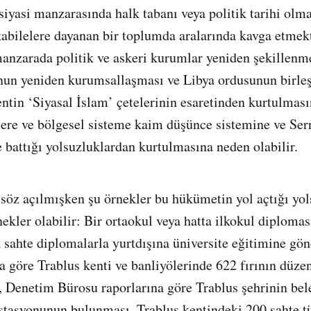
yasi manzarasında halk tabanı veya politik tarihi olm
, kabilelere dayanan bir toplumda aralarında kavga etme
nzarada politik ve askeri kurumlar yeniden şekillenme
un yeniden kurumsallaşması ve Libya ordusunun birleş
ntin ‘Siyasal İslam’ çetelerinin esaretinden kurtulmas
lere ve bölgesel sisteme kaim düşünce sistemine ve Ser
battığı yolsuzluklardan kurtulmasına neden olabilir.
söz açılmışken şu örnekler bu hükümetin yol açtığı yol
ekler olabilir: Bir ortaokul veya hatta ilkokul diploma
a sahte diplomalarla yurtdışına üniversite eğitimine gön
a göre Trablus kenti ve banliyölerinde 622 fırının düzen
ı, Denetim Bürosu raporlarına göre Trablus şehrinin bel
istasyonunun bulunması, Trablus kentindeki 200 sahte t