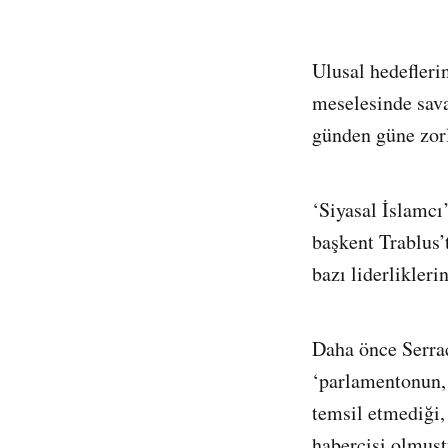
Ulusal hedeflerin
meselesinde sava
günden güne zor
‘Siyasal İslamcı
başkent Trablus’
bazı liderlikleri
Daha önce Serrac
‘parlamentonun, 
temsil etmediği,
habercisi olmuşt