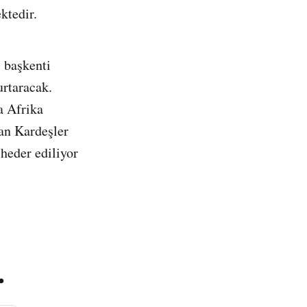
ktedir.
, başkenti
urtaracak.
a Afrika
an Kardeşler
 heder ediliyor
.