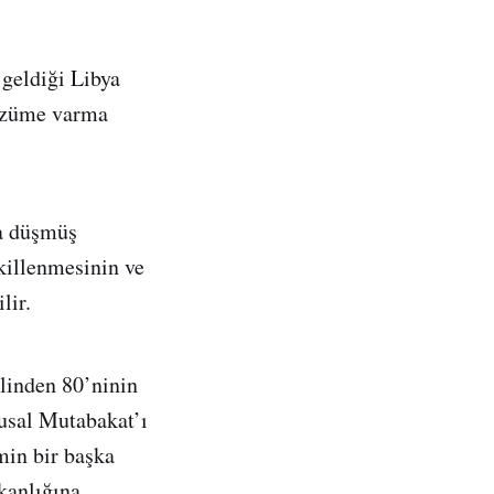
 geldiği Libya
çözüme varma
na düşmüş
killenmesinin ve
lir.
linden 80’ninin
lusal Mutabakat’ı
min bir başka
kanlığına