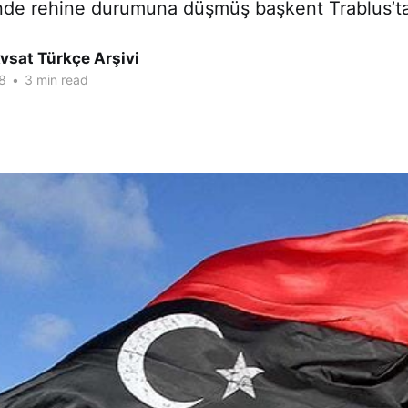
inde rehine durumuna düşmüş başkent Trablus’ta
vsat Türkçe Arşivi
8
•
3 min read