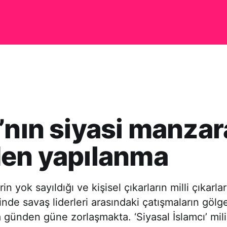
’nın siyasi manzar
den yapılanma
in yok sayıldığı ve kişisel çıkarların milli çıkarla
nde savaş liderleri arasındaki çatışmaların gölg
ünden güne zorlaşmakta. ‘Siyasal İslamcı’ milis