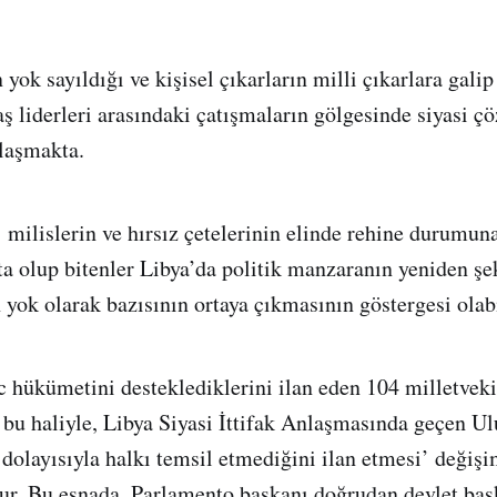
 yok sayıldığı ve kişisel çıkarların milli çıkarlara galip
ş liderleri arasındaki çatışmaların gölgesinde siyasi 
laşmakta.
’ milislerin ve hırsız çetelerinin elinde rehine durumu
ta olup bitenler Libya’da politik manzaranın yeniden şe
n yok olarak bazısının ortaya çıkmasının göstergesi olabi
 hükümetini desteklediklerini ilan eden 104 milletveki
bu haliyle, Libya Siyasi İttifak Anlaşmasında geçen U
 dolayısıyla halkı temsil etmediğini ilan etmesi’ değişi
ur. Bu esnada, Parlamento başkanı doğrudan devlet baş