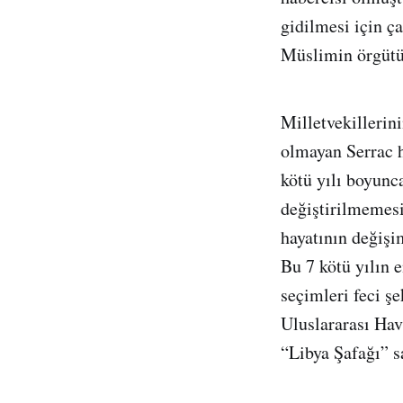
gidilmesi için ç
Müslimin örgütü 
Milletvekilleri
olmayan Serrac h
kötü yılı boyunc
değiştirilmemes
hayatının değişim
Bu 7 kötü yılın 
seçimleri feci ş
Uluslararası Hav
“Libya Şafağı” s