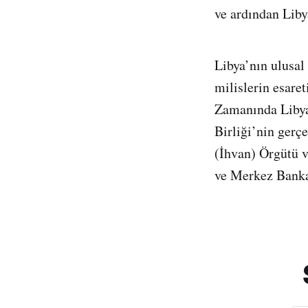
ve ardından Lib
Libya’nın ulusal
milislerin esare
Zamanında Libya
Birliği’nin gerç
(İhvan) Örgütü ve
ve Merkez Bankas