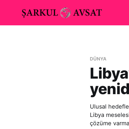
DÜNYA
Libya
yeni
Ulusal hedefler
Libya meselesi
çözüme varma g