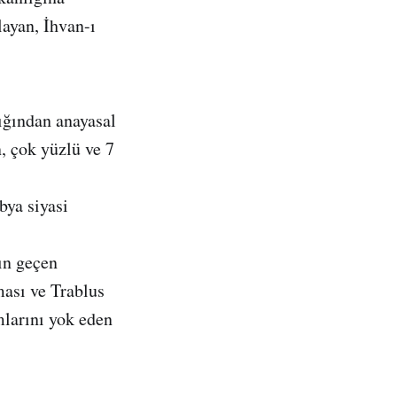
ayan, İhvan-ı
ığından anayasal
, çok yüzlü ve 7
ya siyasi
nın geçen
ması ve Trablus
mlarını yok eden