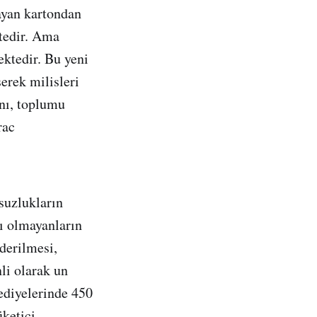
ayan kartondan
ktedir. Ama
ktedir. Bu yeni
erek milisleri
ını, toplumu
rac
suzlukların
sı olmayanların
derilmesi,
li olarak un
ediyelerinde 450
üketici