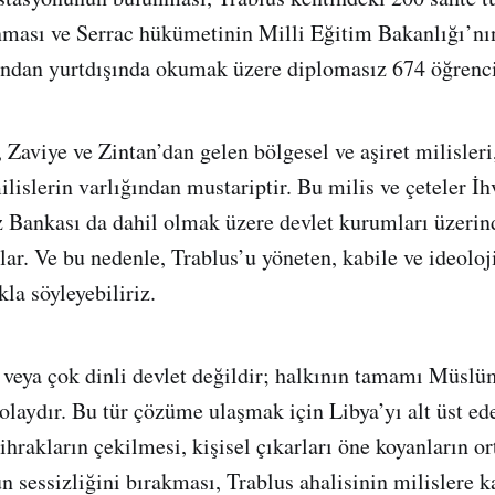
ması ve Serrac hükümetinin Milli Eğitim Bakanlığı’nın
sından yurtdışında okumak üzere diplomasız 674 öğrenc
 Zaviye ve Zintan’dan gelen bölgesel ve aşiret milisleri
lislerin varlığından mustariptir. Bu milis ve çeteler İh
 Bankası da dahil olmak üzere devlet kurumları üzerind
lar. Ve bu nedenle, Trablus’u yöneten, kabile ve ideoloj
la söyleyebiliriz.
 veya çok dinli devlet değildir; halkının tamamı Müsl
laydır. Bu tür çözüme ulaşmak için Libya’yı alt üst ed
ihrakların çekilmesi, kişisel çıkarları öne koyanların o
n sessizliğini bırakması, Trablus ahalisinin milislere 