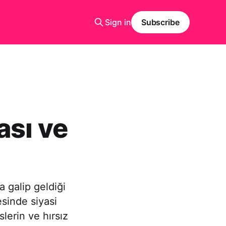
Sign in
Subscribe
ası ve
ra galip geldiği
esinde siyasi
lerin ve hırsız