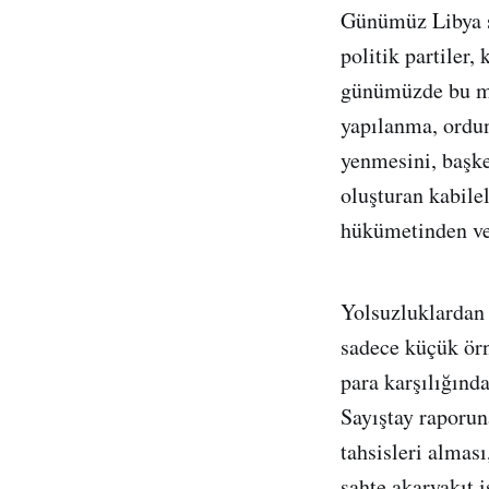
Günümüz Libya si
politik partiler
günümüzde bu ma
yapılanma, ordun
yenmesini, başke
oluşturan kabile
hükümetinden ve 
Yolsuzluklardan 
sadece küçük örn
para karşılığınd
Sayıştay raporun
tahsisleri almas
sahte akaryakıt 