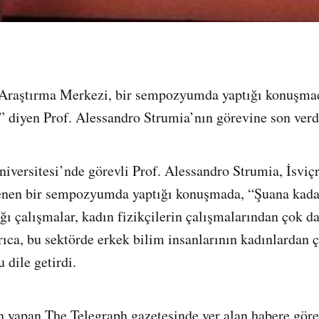
Araştırma Merkezi, bir sempozyumda yaptığı konuşmad
ti” diyen Prof. Alessandro Strumia’nın görevine son verd
Üniversitesi’nde görevli Prof. Alessandro Strumia, İsvi
enen bir sempozyumda yaptığı konuşmada, “Şuana kada
ığı çalışmalar, kadın fizikçilerin çalışmalarından çok d
rıca, bu sektörde erkek bilim insanlarının kadınlardan 
dile getirdi.
ın yapan The Telegraph gazetesinde yer alan habere gör