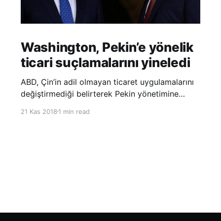
Washington, Pekin’e yönelik
ticari suçlamalarını yineledi
ABD, Çin’in adil olmayan ticaret uygulamalarını
değiştirmediği belirterek Pekin yönetimine
yönelik suçlamalarını yineledi. ABD Ticaret
21 Kas 2018
1 min read
Temsilciliği’nin Çin’in fikri mülkiyet ve teknoloji
transfer politikalarına dair hazırladığı ‘Section
301’ adlı soruşturma raporunun güncellenmiş
halinde