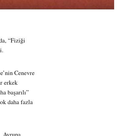
a, “Fiziği
i.
çre’nin Cenevre
r erkek
aha başarılı”
çok daha fazla
e, Avrupa