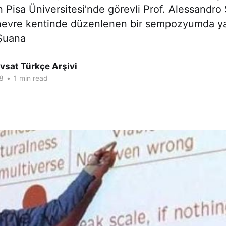
ın Pisa Üniversitesi’nde görevli Prof. Alessandro
enevre kentinde düzenlenen bir sempozyumda ya
Şuana
vsat Türkçe Arşivi
8
•
1 min read