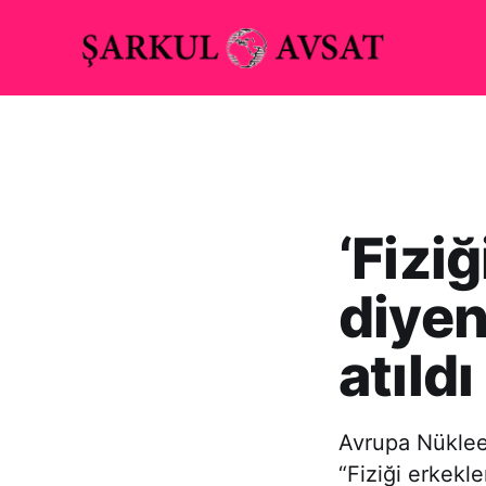
‘Fiziğ
diyen
atıldı
Avrupa Nüklee
“Fiziği erkekl