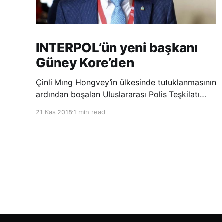
INTERPOL’ün yeni başkanı
Güney Kore’den
Çinli Mıng Hongvey’in ülkesinde tutuklanmasının
ardından boşalan Uluslararası Polis Teşkilatı
(INTERPOL) Başkanlığına Güney Koreli Kim
21 Kas 2018
1 min read
Jong Yang seçildi. INTERPOL Genel Kurulu’nun
Dubai’deki toplantısında yapılan seçimde,
oyların 3’te 2’sini kazanan Kim, teşkilatın yeni