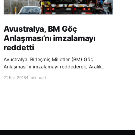
Avustralya, BM Göç
Anlaşması’nı imzalamayı
reddetti
Avustralya, Birleşmiş Milletler (BM) Göç
Anlaşması’nı imzalamayı reddederek, Aralık
ayında Fas’ta düzenlenecek olan uluslararası
21 Kas 2018
1 min read
konferansta BM üyesi ülkeler tarafından
imzalanması beklenen Küresel Göç
Sözleşmesi’ne katılmayacağını açıklayan
ülkelerin yer aldığı uzun listeye dahil oldu.