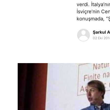
verdi. İtalya’n
İsviçre’nin C
konuşmada, “
Şarkul A
02 Eki 201