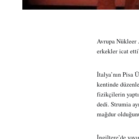
Avrupa Nükleer 
erkekler icat et
İtalya’nın Pisa 
kentinde düzenl
fizikçilerin yapt
dedi. Strumia ay
mağdur olduğunu 
İngiltere’de yay