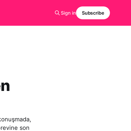
Sign in
Subscribe
en
 konuşmada,
görevine son