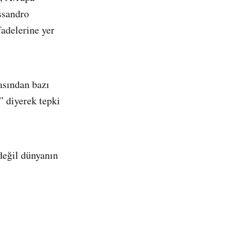
ssandro
fadelerine yer
asından bazı
” diyerek tepki
değil dünyanın