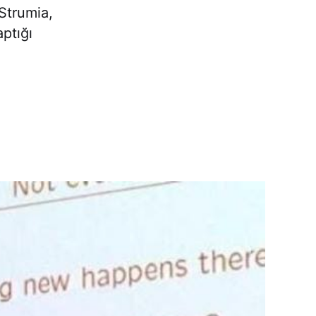
 Strumia,
ptığı