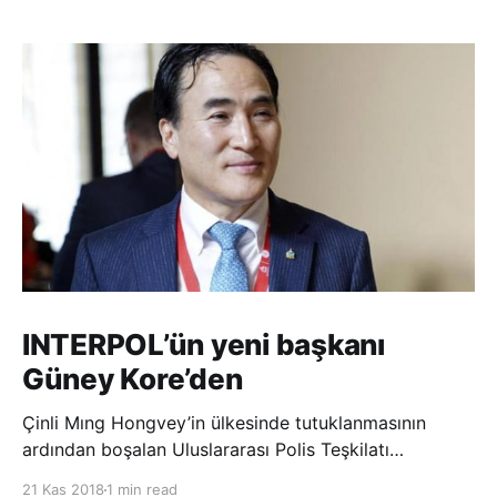
INTERPOL’ün yeni başkanı
Güney Kore’den
Çinli Mıng Hongvey’in ülkesinde tutuklanmasının
ardından boşalan Uluslararası Polis Teşkilatı
(INTERPOL) Başkanlığına Güney Koreli Kim Jong Yang
21 Kas 2018
1 min read