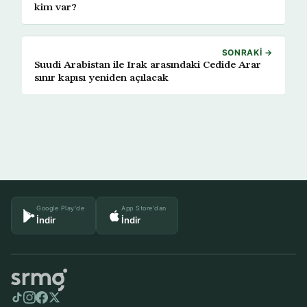
kim var?
SONRAKI →
Suudi Arabistan ile Irak arasındaki Cedide Arar
sınır kapısı yeniden açılacak
Google Play'de
App Store'dan
İndir
İndir