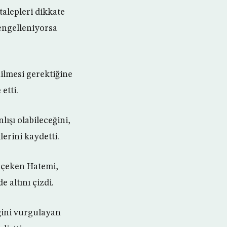
alepleri dikkate
 engelleniyorsa
ilmesi gerektiğine
etti.
lışı olabileceğini,
erini kaydetti.
i çeken Hatemi,
e altını çizdi.
ğini vurgulayan