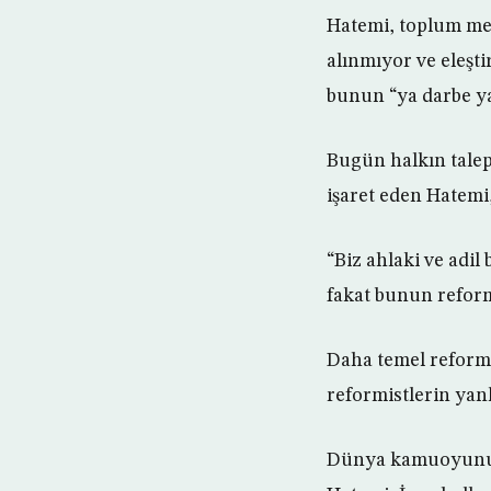
Hatemi, toplum mev
alınmıyor ve eleşt
bunun “ya darbe ya
Bugün halkın talep
işaret eden Hatemi
“Biz ahlaki ve adil
fakat bunun reform
Daha temel reforml
reformistlerin yanl
Dünya kamuoyunun 