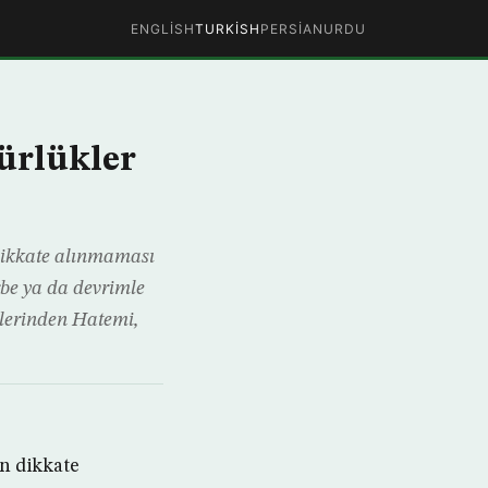
ENGLISH
TURKISH
PERSIAN
URDU
ürlükler
ikkate alınmaması
be ya da devrimle
rlerinden Hatemi,
n dikkate