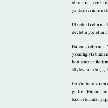
alınmaması ve ifa
ya da devrimle net
Ülkedeki reformist
devletin yönetim 
Hatemi, reformist 
yakınlığıyla biline
konuşma ve iletişi
söyleyenlerin çeşit
İran’ın henüz tam 
getiren Hatemi, bun
bazı reformlar yapı