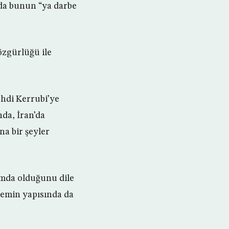
da bunun “ya darbe
özgürlüğü ile
ehdi Kerrubi’ye
nda, İran’da
na bir şeyler
umda olduğunu dile
stemin yapısında da