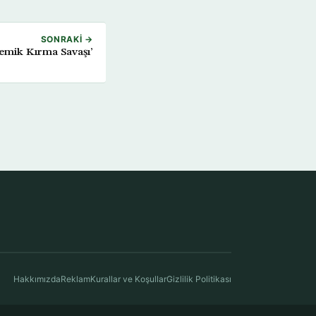
SONRAKI →
Kemik Kırma Savaşı’
Hakkımızda
Reklam
Kurallar ve Koşullar
Gizlilik Politikası