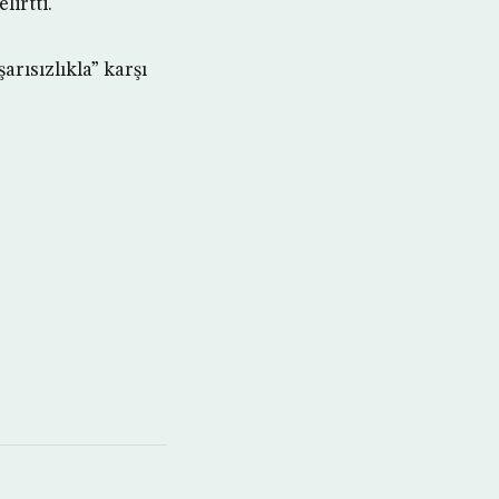
lirtti.
rısızlıkla” karşı