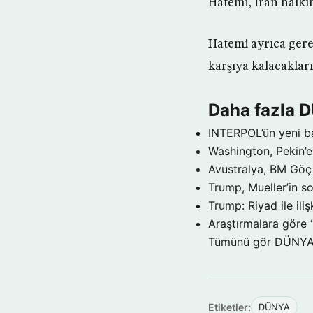
Hatemi, İran halkını
Hatemi ayrıca gere
karşıya kalacaklar
Daha fazla 
INTERPOL’ün yeni b
Washington, Pekin’e 
Avustralya, BM Göç 
Trump, Mueller’in so
Trump: Riyad ile il
Araştırmalara göre 
Tümünü gör DÜNY
Etiketler:
DÜNYA