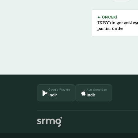
← ÖNCEKI
IKBY’de gerçekleş
partisi önde
Google Play'de
App Store'dan
İndir
İndir