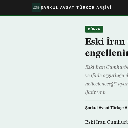
ŞARKUL AVSAT TÜRKÇE ARŞIVI
DÜNYA
Eski İra
engelleni
Eski İran Cumhurb
ve ifade özgürlüğü 
neticeleneceği” uya
ifade ve b
Şarkul Avsat Türkçe A
Eski İran Cumhurb