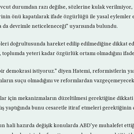
cut durumdan razı değilse, sözlerine kulak verilmiyor, t
irinin önü kapatılarak ifade özgürlüğü ile yasal eylemler
 da devrimle neticeleneceği” uyarısında bulundu.
leri doğrultusunda hareket edilip edilmediğine dikkat ed
, toplumda yeteri kadar özgürlük ortamı olmadığını ifade 
 bir demokrasi istiyoruz.” diyen Hatemi, reformistlerin yan
ların suçu olmadığını ve reformlardan vazgeçemeyecekl
ar için mekanizmaların düzeltilmesi gerektiğine dikkat
ış yaptığında bunu cesaretle itiraf etmeleri gerektiğinin d
hali hazırda değişik konularda ABD’ye muhalefet etti