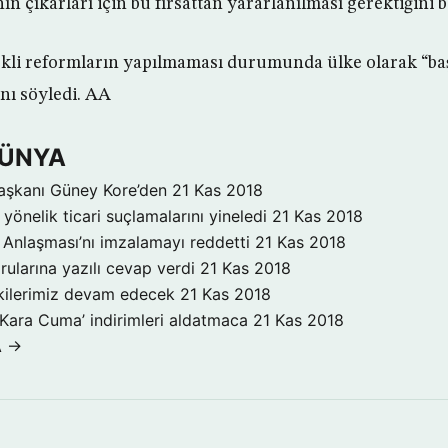
n çıkarları için bu fırsattan yararlanılması gerektiğini be
kli reformların yapılmaması durumunda ülke olarak “başa
ını söyledi. AA
DÜNYA
aşkanı Güney Kore’den
21 Kas 2018
yönelik ticari suçlamalarını yineledi
21 Kas 2018
Anlaşması’nı imzalamayı reddetti
21 Kas 2018
rularına yazılı cevap verdi
21 Kas 2018
işkilerimiz devam edecek
21 Kas 2018
‘Kara Cuma’ indirimleri aldatmaca
21 Kas 2018
A →