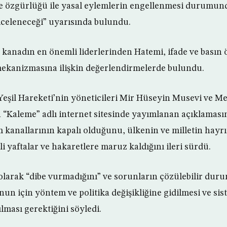
de özgürlüğü ile yasal eylemlerin engellenmesi durumun
iceleneceği” uyarısında bulundu.
 kanadın en önemli liderlerinden Hatemi, ifade ve basın 
mekanizmasına ilişkin değerlendirmelerde bulundu.
Yeşil Hareketi’nin yöneticileri Mir Hüseyin Musevi ve M
n “Kaleme” adlı internet sitesinde yayımlanan açıklaması
m kanallarının kapalı olduğunu, ülkenin ve milletin hayrı
li yaftalar ve hakaretlere maruz kaldığını ileri sürdü.
olarak “dibe vurmadığını” ve sorunların çözülebilir dur
un için yöntem ve politika değişikliğine gidilmesi ve si
lması gerektiğini söyledi.