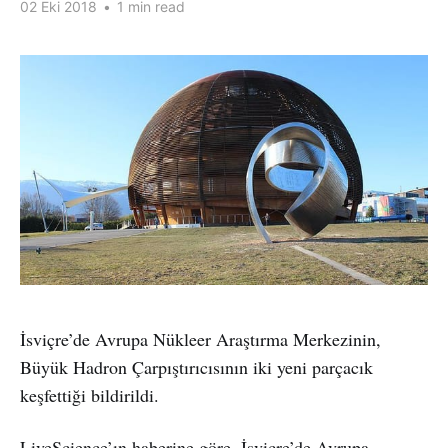
02 Eki 2018
•
1 min read
İsviçre’de Avrupa Nükleer Araştırma Merkezinin,
Büyük Hadron Çarpıştırıcısının iki yeni parçacık
keşfettiği bildirildi.
LiveScience’ın haberine göre, İsviçre’de Avrupa