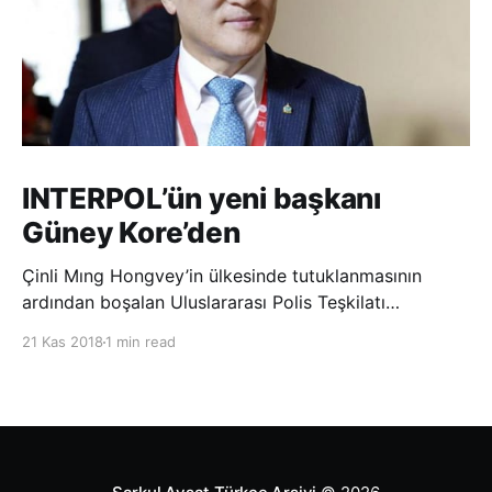
INTERPOL’ün yeni başkanı
Güney Kore’den
Çinli Mıng Hongvey’in ülkesinde tutuklanmasının
ardından boşalan Uluslararası Polis Teşkilatı
(INTERPOL) Başkanlığına Güney Koreli Kim Jong Yang
21 Kas 2018
1 min read
seçildi. INTERPOL Genel Kurulu’nun Dubai’deki
toplantısında yapılan seçimde, oyların 3’te 2’sini
kazanan Kim, teşkilatın yeni