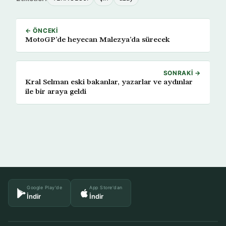
← ÖNCEKI
MotoGP’de heyecan Malezya’da sürecek
SONRAKI →
Kral Selman eski bakanlar, yazarlar ve aydınlar
ile bir araya geldi
Google Play'de
App Store'dan
İndir
İndir