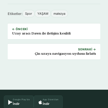
Etiketler:
Spor
YAŞAM
malezya
← ÖNCEKI
Uzay aracı Dawn ile iletişim kesildi
SONRAKI →
Çin uzaya navigasyon uydusu fırlattı
Google Play'de
App Store'dan
İndir
İndir