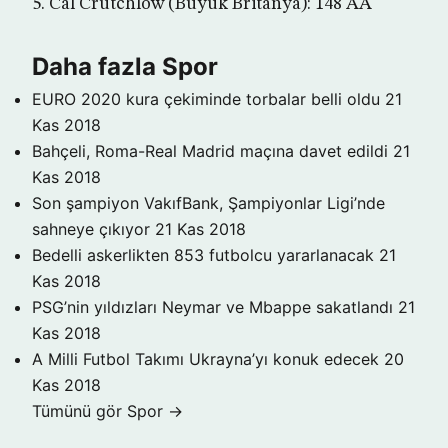
5. Cal Crutchlow (Büyük Britanya): 148 AA
Daha fazla Spor
EURO 2020 kura çekiminde torbalar belli oldu
21
Kas 2018
Bahçeli, Roma-Real Madrid maçına davet edildi
21
Kas 2018
Son şampiyon VakıfBank, Şampiyonlar Ligi’nde
sahneye çıkıyor
21 Kas 2018
Bedelli askerlikten 853 futbolcu yararlanacak
21
Kas 2018
PSG’nin yıldızları Neymar ve Mbappe sakatlandı
21
Kas 2018
A Milli Futbol Takımı Ukrayna’yı konuk edecek
20
Kas 2018
Tümünü gör Spor →