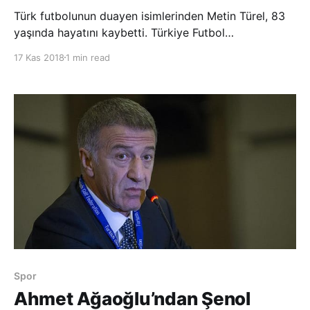
Türk futbolunun duayen isimlerinden Metin Türel, 83
yaşında hayatını kaybetti. Türkiye Futbol
Federasyonundan yapılan açıklamada, Metin Türel’in
17 Kas 2018
1 min read
kaldırıldığı hastanede yaşamını yitirdiği belirtildi.
Açıklamada, “Türel’in vefatını büyük üzüntü ile
öğrenmiş bulunuyoruz. Merhum Metin
Spor
Ahmet Ağaoğlu’ndan Şenol