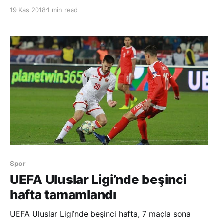
taraftarların yoğun ilgisiyle karşılaştı. Meşaleler yakan
19 Kas 2018
1 min read
yüzlerce taraftar, Kocaman’a tezahüratlar yaparak
sevgi gösterisinde bulundu. Aykut Kocaman, kendisini
karşılamaya gelen taraftarla
Spor
UEFA Uluslar Ligi’nde beşinci
hafta tamamlandı
UEFA Uluslar Ligi’nde beşinci hafta, 7 maçla sona