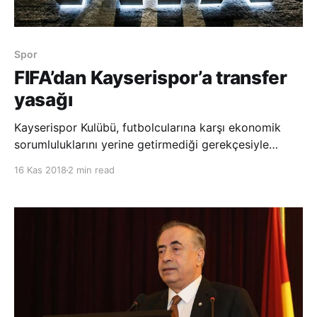
Spor
FIFA’dan Kayserispor’a transfer
yasağı
Kayserispor Kulübü, futbolcularına karşı ekonomik
sorumluluklarını yerine getirmediği gerekçesiyle
FIFA’dan bir dönem transfer yasağı aldı. Kulüp başkanı
16 Kas 2018
2 min read
Erol Bedir, AA muhabirine yaptığı açıklamada, 2016
yılından ertelenmiş bir transfer yasağı cezalarının
bulunduğunu belirterek, “2016-2