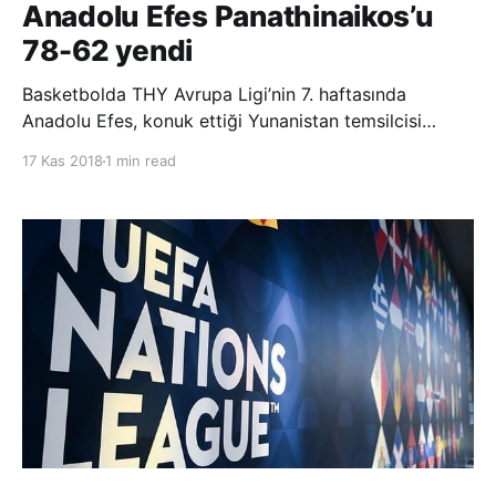
Anadolu Efes Panathinaikos’u
78-62 yendi
Basketbolda THY Avrupa Ligi’nin 7. haftasında
Anadolu Efes, konuk ettiği Yunanistan temsilcisi
Panathinaikos’u 78-62 yendi. Lacivert-beyazlı ekip,
17 Kas 2018
1 min read
bu sonuçla 5. galibiyetini elde etti. Yunan temsilcisi
ise 3. kez sahadan mağlup ayrıldı. Müsabakaya
Moerman ve Micic’in üç sayılık bas