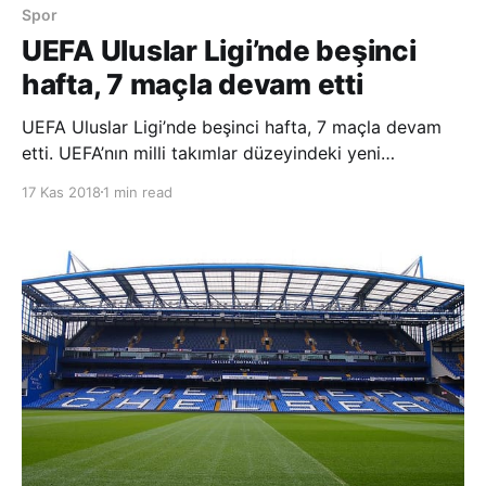
Spor
UEFA Uluslar Ligi’nde beşinci
hafta, 7 maçla devam etti
UEFA Uluslar Ligi’nde beşinci hafta, 7 maçla devam
etti. UEFA’nın milli takımlar düzeyindeki yeni
organizasyonunun beşinci haftasında A, B, C ve D
17 Kas 2018
1 min read
liglerinde 7 müsabaka oynandı. A Ligi 1. Grup’ta son
dünya şampiyonu Fransa, konuk olduğu Hollanda’ya
2-0 yenildi ve uluslararası