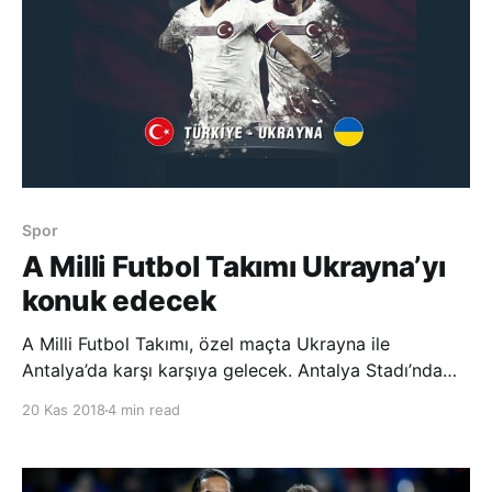
Spor
A Milli Futbol Takımı Ukrayna’yı
konuk edecek
A Milli Futbol Takımı, özel maçta Ukrayna ile
Antalya’da karşı karşıya gelecek. Antalya Stadı’nda
oynanacak mücadele bugün saat 20.30’da
20 Kas 2018
4 min read
başlayacak ve TRT 1’den canlı yayınlanacak.
Mücadelede, Kosova Futbol Federasyonundan Genc
Nuza düdük çalacak. Nuza’nın yardımcılıkla