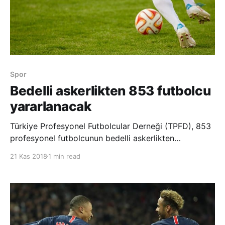
Spor
Bedelli askerlikten 853 futbolcu
yararlanacak
Türkiye Profesyonel Futbolcular Derneği (TPFD), 853
profesyonel futbolcunun bedelli askerlikten
faydalanacağını açıkladı. TPFD’nin internet sitesinde
21 Kas 2018
1 min read
yer alan açıklamada, Milli Savunma Bakanlığı
yetkilileri ile yapılan görüşmeler sonucunda 853
profesyonel futbolcunun askerlik görevlerini futbo