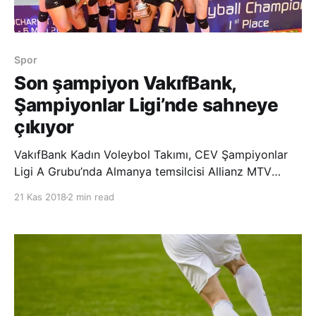
Spor
Son şampiyon VakıfBank,
Şampiyonlar Ligi’nde sahneye
çıkıyor
VakıfBank Kadın Voleybol Takımı, CEV Şampiyonlar
Ligi A Grubu’nda Almanya temsilcisi Allianz MTV
Stuttgart’ı konuk edecek. Sarı-siyahlı ekip, Allianz
21 Kas 2018
2 min read
MTV Stuttgart’ın yanı sıra Bulgaristan’dan Maritza
Plovdiv ve Fransa’nın Beziers takımlarının yer aldığı A
Grubu’n