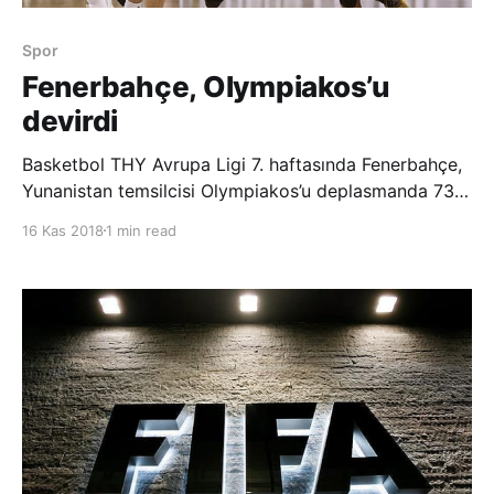
Spor
Fenerbahçe, Olympiakos’u
devirdi
Basketbol THY Avrupa Ligi 7. haftasında Fenerbahçe,
Yunanistan temsilcisi Olympiakos’u deplasmanda 73-
72 mağlup etti. Fenerbahçe, bu sonuçla 6. galibiyetini
16 Kas 2018
1 min read
elde etti. Olympiakos ise 4. kez yenildi. Karşılaşmaya
iyi başlayan Fenerbahçe, 1. periyodu 21-18 önde geçti.
Maçın 2. çeyreği çekişmeli