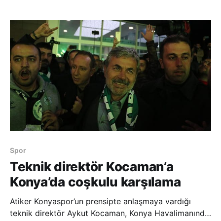
açıklamada, Fas’ın Kamerun ile oynadığı maçta
sakatlık yaşayan Belhanda’nın sağ üst arka adale
grubunda, ileri düzey
Spor
Teknik direktör Kocaman’a
Konya’da coşkulu karşılama
Atiker Konyaspor’un prensipte anlaşmaya vardığı
teknik direktör Aykut Kocaman, Konya Havalimanında