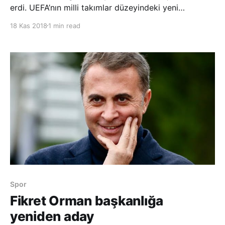
erdi. UEFA’nın milli takımlar düzeyindeki yeni
organizasyonunun beşinci haftasında A, B, C ve D
18 Kas 2018
1 min read
liglerinde 7 müsabaka oynandı. A Ligi 1. Grup’ta İtalya,
Giuseppe Meazza Stadı’nda Portekiz’i konuk etti. İki
takım da yakal
Spor
Fikret Orman başkanlığa
yeniden aday