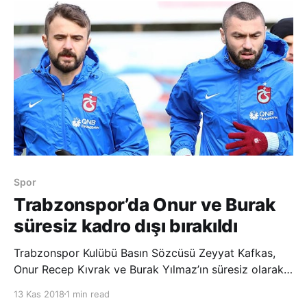
puan önünde şampiyonlu
Spor
Trabzonspor’da Onur ve Burak
süresiz kadro dışı bırakıldı
Trabzonspor Kulübü Basın Sözcüsü Zeyyat Kafkas,
Onur Recep Kıvrak ve Burak Yılmaz’ın süresiz olarak
kadro dışı bırakıldığını açıkladı. Kafkas, akşam
13 Kas 2018
1 min read
saatlerinde gerçekleştirilen olağanüstü yönetim kurulu