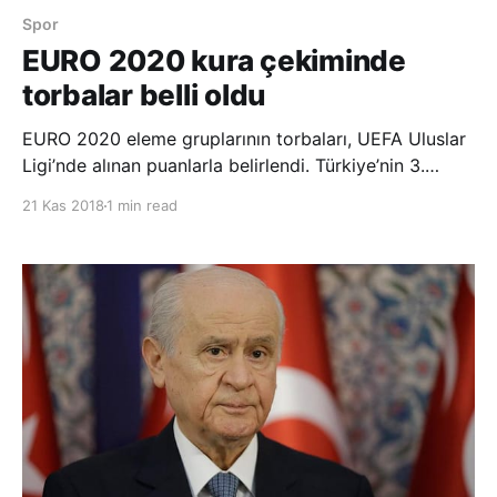
Spor
EURO 2020 kura çekiminde
torbalar belli oldu
EURO 2020 eleme gruplarının torbaları, UEFA Uluslar
Ligi’nde alınan puanlarla belirlendi. Türkiye’nin 3.
torbada yer aldığı kura çekimi, İrlanda’nın başkenti
21 Kas 2018
1 min read
Dublin’de 2 Aralıkta gerçekleştirilecek. 55 takımın 10
grupta mücadele edeceği elemelerde, 5 tane 5, 5
tane de 6 takım