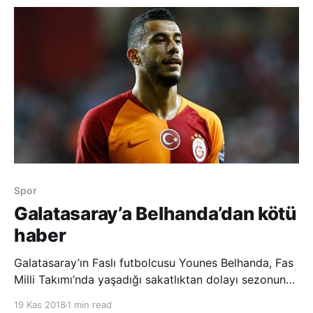
çıkan son takım oldu. Hollanda, A Ligi 1. Gru
Spor
Galatasaray’a Belhanda’dan kötü
haber
Galatasaray’ın Faslı futbolcusu Younes Belhanda, Fas
Milli Takımı’nda yaşadığı sakatlıktan dolayı sezonun
ilk yarısını kapattı. Sarı-kırmızılı kulüpten yapılan
19 Kas 2018
1 min read