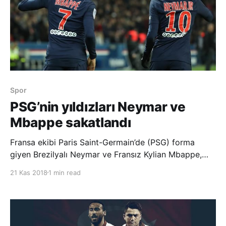
Spor
PSG’nin yıldızları Neymar ve
Mbappe sakatlandı
Fransa ekibi Paris Saint-Germain’de (PSG) forma
giyen Brezilyalı Neymar ve Fransız Kylian Mbappe,
milli takım maçlarında sakatlandı. Brezilya’nın
21 Kas 2018
1 min read
Kamerun ile oynadığı hazırlık karşılaşmasında attığı
bir şutun ardından sağ kasığından sakatlanan Neymar,
bir süre tedavi görmesine rağmen oyu