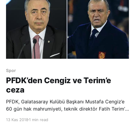
Spor
PFDK’den Cengiz ve Terim’e
ceza
PFDK, Galatasaray Kulübü Başkanı Mustafa Cengiz’e
60 gün hak mahrumiyeti, teknik direktör Fatih Terim’e
de 3 maç men cezası verdi. Türkiye Futbol
13 Kas 2018
1 min read
Federasyonu (TFF) Profesyonel Futbol Disiplin Kurulu
(PFDK), Galatasaray Teknik Direktörü Fatih Terim’e 3