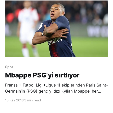
maç men cezası verdi. TFF&#821
Spor
Mbappe PSG’yi sırtlıyor
Fransa 1. Futbol Ligi (Ligue 1) ekiplerinden Paris Saint-
Germain’in (PSG) genç yıldızı Kylian Mbappe, her
geçen gün yükselen performansıyla adından söz
13 Kas 2018
3 min read
ettiriyor. Henüz 19 yaşındaki Fransız oyuncu, lige
13’te 13 yaparak başlayan ve en yakın rakibi Lille’in 13