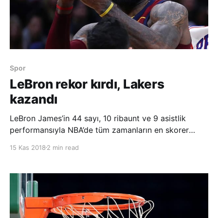
Spor
LeBron rekor kırdı, Lakers
kazandı
LeBron James’in 44 sayı, 10 ribaunt ve 9 asistlik
performansıyla NBA’de tüm zamanların en skorer
beşinci oyuncusu olduğu maçta Los Angeles Lakers,
15 Kas 2018
2 min read
Portland Trail Blazers’ı 9 sayı farkla yendi. Amerikan
Basketbol Ligi’nde (NBA) Los Angeles Lakers, LeBron
James’in yeni bi