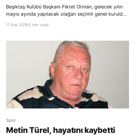
Beşiktaş Kulübü Başkanı Fikret Orman, gelecek yılın
mayıs ayında yapılacak olağan seçimli genel kurulda
başkanlığa yeniden aday olduğunu açıkladı. Vodafone
17 Kas 2018
2 min read
Park Moda Merkezi’nde gerçekleştirilen Beşiktaş
Kulübü Divan Kurulunun 2018 yılı 4. olağan
toplantısında konuşan Fikret Orman, son dönemde
Spor
Metin Türel, hayatını kaybetti