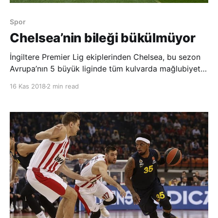
Spor
Chelsea’nin bileği bükülmüyor
İngiltere Premier Lig ekiplerinden Chelsea, bu sezon
Avrupa’nın 5 büyük liginde tüm kulvarda mağlubiyet
yüzü görmeyen tek takım olarak dikkati çekiyor.
16 Kas 2018
2 min read
Sezon başında İtalyan teknik adam Maurizio Sarri’yi
takımın başına getiren Chelsea, lig, kupa ve Avrupa
kulvarında yoluna yenilgisiz dev