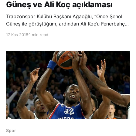
Güneş ve Ali Koç açıklaması
Trabzonspor Kulübü Başkanı Ağaoğlu, “Önce Şenol
Güneş ile görüştüğüm, ardından Ali Koç’u Fenerbahçe
maçına davet ettiğim haberleri… Yarın neler
17 Kas 2018
1 min read
uydurulacağı belli değil ama her iki haber de külliyen
yalan.” dedi. Trabzonspor Kulübü Başkanı Ahmet
Ağaoğlu, teknik adamlık konusu
Spor