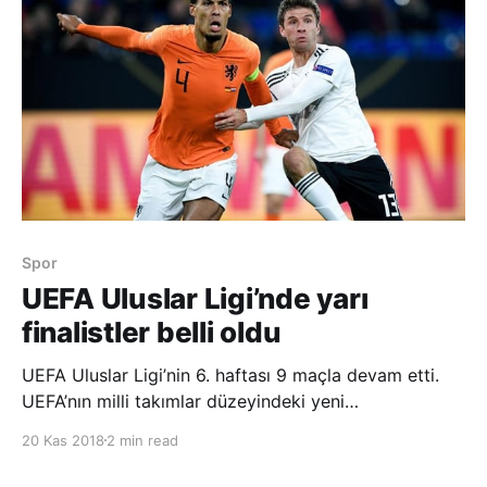
Spor
UEFA Uluslar Ligi’nde yarı
finalistler belli oldu
UEFA Uluslar Ligi’nin 6. haftası 9 maçla devam etti.
UEFA’nın milli takımlar düzeyindeki yeni
organizasyonunun 6. haftasında A, B, C ve D
20 Kas 2018
2 min read
liglerinde 9 maç yapıldı. Portekiz, İsviçre ve
İngiltere’den sonra Hollanda, turnuvada yarı finale