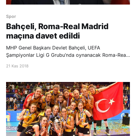
Spor
Bahçeli, Roma-Real Madrid
maçına davet edildi
MHP Genel Başkanı Devlet Bahçeli, UEFA
Şampiyonlar Ligi G Grubu’nda oynanacak Roma-Real
Madrid maçına davet edildi. Edinilen bilgiye göre,
21 Kas 2018
Roma Kulübü Sportif Direktörü Monchi, Türk oyuncu
Cengiz Ünder’in menajeri Bayram Tutumlu aracılığıyla
MHP liderini 27 Kasım Salı günü İtalya’n