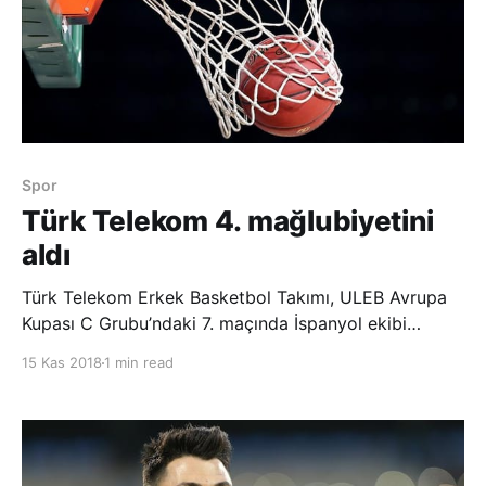
Spor
Türk Telekom 4. mağlubiyetini
aldı
Türk Telekom Erkek Basketbol Takımı, ULEB Avrupa
Kupası C Grubu’ndaki 7. maçında İspanyol ekibi
Valencia Basket’e 101-83 yenildi. Türk Telekom,
15 Kas 2018
1 min read
İspanya’nın Valencia kentindeki Fuente de San Luis
Spor Salonu’nda yapılan karşılaşmanın ilk çeyreğini
21-17 önde kapadı. Fakat ev s