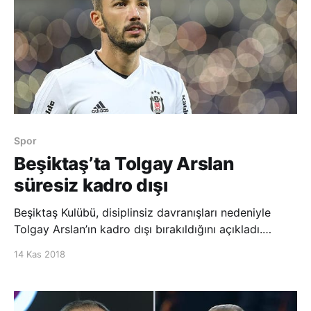
Spor
Beşiktaş’ta Tolgay Arslan
süresiz kadro dışı
Beşiktaş Kulübü, disiplinsiz davranışları nedeniyle
Tolgay Arslan’ın kadro dışı bırakıldığını açıkladı.
Siyah-beyazlı kulüpten yapılan açıklamada,
14 Kas 2018
“Oyuncularımızdan Tolgay Arslan, takım içerisinde
disiplinsiz davranışları nedeniyle süresiz kadro dışı
bırakılmıştır.” denildi. AA