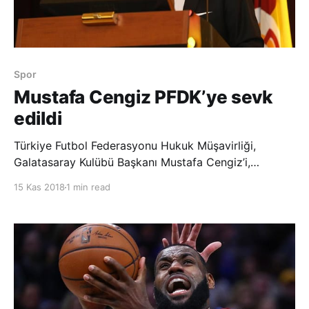
Spor
Mustafa Cengiz PFDK’ye sevk
edildi
Türkiye Futbol Federasyonu Hukuk Müşavirliği,
Galatasaray Kulübü Başkanı Mustafa Cengiz’i,
Profesyonel Futbol Disiplin Kuruluna sevk etti. Türkiye
15 Kas 2018
1 min read
Futbol Federasyonu (TFF) Hukuk Müşavirliği,
Galatasaray Kulübü Başkanı Mustafa Cengiz’i,
Profesyonel Futbol Disiplin Kuruluna (PFDK) sevk ett