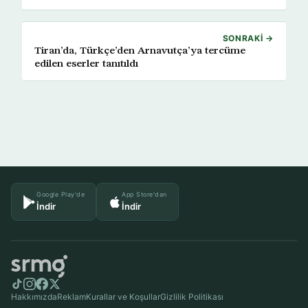
SONRAKI →
Tiran’da, Türkçe’den Arnavutça’ya tercüme
edilen eserler tanıtıldı
Google Play'de
App Store'dan
İndir
İndir
Hakkımızda
Reklam
Kurallar ve Koşullar
Gizlilik Politikası